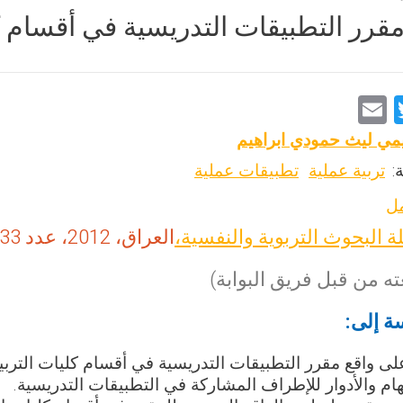
قرر التطبيقات التدريسية في أقسام كل
E
T
m
wi
يمي ليث حمودي ابراهيم
ai
tt
:
تربية عملية
تطبيقات عملية
l
er
مل
ة البحوث التربوية والنفسية،
العراق، 2012، عدد 33، ص ص: 102-119.
ه من قبل فريق البوابة)
ة إلى:
ى واقع مقرر التطبيقات التدريسية في أقسام كليات التربية 
هام والأدوار للإطراف المشاركة في التطبيقات التدريسية.