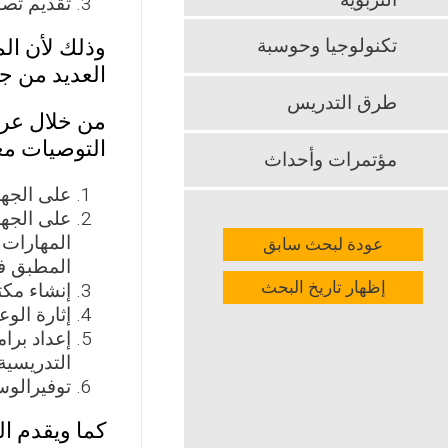
التربوية
تقديم تصو
تكنولوجيا وحوسبة
وذلك لأن الم
العديد من جو
طرق التدريس
من خلال عرض
التوصيات معت
مؤتمرات وأحداث
على الجها
على الجها
المهارات 
عودة لبحث سابق
المطبق ف
إظهار تاريخ البحث
إنشاء مكتب
إثارة الو
إعداد برا
التدريسية 
توفيرالوس
كما ويقدم ال