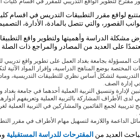
ر مقترح لتطوير الواقع التدريبي للمقرر في أقسام كليات التر
تتبع لواقع مقرر التطبيقات التدريس في اقسام كليا
انب القصور، والتي تتصل بالمادة، الأدارة، التصميم 
 مشكلة الدراسة وأهميتها ولتطوير واقع التطبيقات
مدًا على العديد من المصادر والمراجع ذات الصلة 
ت المسؤولة بجامعة بغداد العمل على تطوير واقع تدريبي لل
ت المختصة بوضع المناهج الدراسية، وإقرار المواد الآتية ل
التدريسية لتشكل أساس نظري للتطبيقات التدريسية، وما
ي إدارة الصف.
ين لإدارة وتنسيق التربية العملية أحدهما في جامعة بغداد وا
عي لدى الأطراف المشاركة بالتربية العملية وتعريفهم أدوارهم
مج تدريبية لجمع القائمين والمشاركين في التربية العملية 
.
ائل الداعمة واللازمة لتسهيل مهام الأطراف في مقرر التطب
باحث العديد من
المقترحات للدراسة المستقبلية
ومن