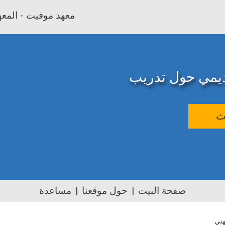
معهد موفيت - المعهد
اديمي حول تدريب
ث
صفحة البيت
حول موقعنا
مساعدة
هني