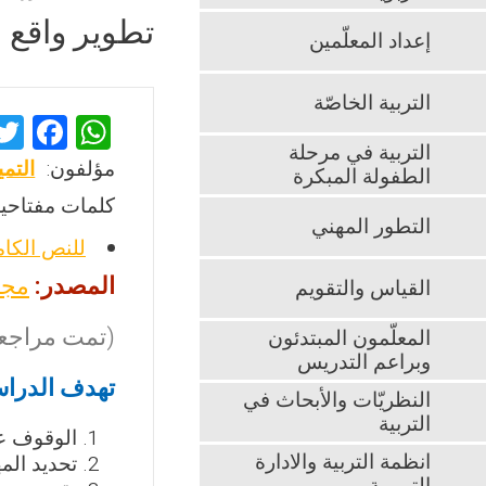
تطوير واقع م
إعداد المعلّمين
التربية الخاصّة
F
W
التربية في مرحلة
a
h
مؤلفون:
التم
الطفولة المبكرة
ce
at
كلمات مفتاحية
b
s
التطور المهني
للنص الكا
o
A
المصدر:
مجل
القياس والتقويم
o
p
k
p
(تمت مراجعت
المعلّمون المبتدئون
وبراعم التدريس
تهدف الدراس
النظريّات والأبحاث في
التربية
الوقوف عل
انظمة التربية والادارة
تحديد الم