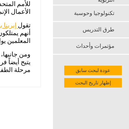
التربوية
للأمم المتحد
الأعمال الإنما
تكنولوجيا وحوسبة
تقول
إيرينا ب
طرق التدريس
أنهم يمتلكون
المعلمين يو
مؤتمرات وأحداث
ومن جانبها، 
يتيح أيضاً 
مرحلة الطفول
عودة لبحث سابق
إظهار تاريخ البحث