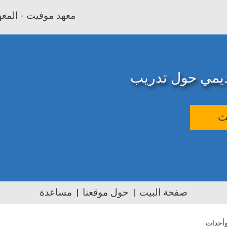
معهد موفيت - المعهد
اديمي حول تدريب
ث
صفحة البيت
حول موقعنا
مساعدة
أحداث