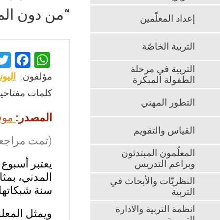
“من دون الم
إعداد المعلّمين
التربية الخاصّة
F
W
التربية في مرحلة
a
h
مؤلفون:
اليو
الطفولة المبكرة
ce
at
كلمات مفتاحية
b
s
التطور المهني
المصدر:
موق
o
A
القياس والتقويم
o
p
(تمت مراجعت
k
p
المعلّمون المبتدئون
يعتبر أسبوع 
وبراعم التدريس
المدني، بمثا
النظريّات والأبحاث في
سنة شبكاتها
التربية
انظمة التربية والادارة
ويمثل المعلم