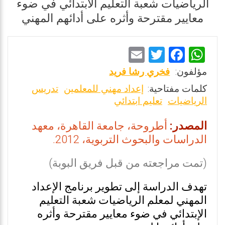
الرياضيات شعبة التعليم الابتدائي في ضوء
معايير مقترحة وأثره على أدائهم المهني
E
T
F
W
m
wi
a
h
مؤلفون:
فخري رشا فريد
ai
tt
ce
at
كلمات مفتاحية:
إعداد مهني للمعلمين
تدريس
l
er
b
s
الرياضيات
تعليم ابتدائي
o
A
المصدر:
أطروحة، جامعة القاهرة، معهد
o
p
الدراسات والبحوث التربوية، 2012.
k
p
(تمت مراجعته من قبل فريق البوبة)
تهدف الدراسة إلى تطوير برنامج الإعداد
المهني لمعلم الرياضيات شعبة التعليم
الإبتدائي في ضوء معايير مقترحة وأثره