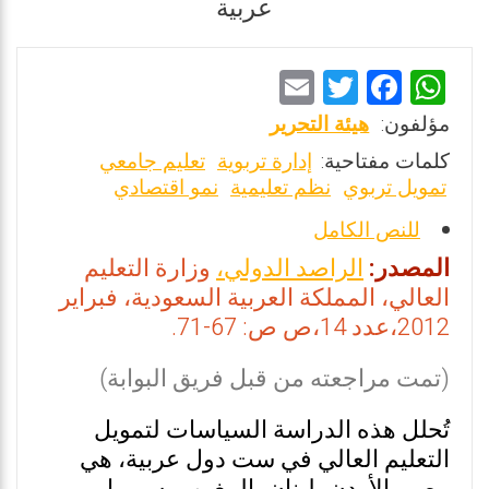
عربية
E
T
F
W
m
wi
a
h
مؤلفون:
هيئة التحرير
ai
tt
ce
at
كلمات مفتاحية:
إدارة تربوية
تعليم جامعي
l
er
b
s
تمويل تربوي
نظم تعليمية
نمو اقتصادي
o
A
للنص الكامل
o
p
المصدر:
الراصد الدولي،
وزارة التعليم
k
p
العالي، المملكة العربية السعودية، فبراير
2012،عدد 14،ص ص: 67-71.
(تمت مراجعته من قبل فريق البوابة)
تُحلل هذه الدراسة السياسات لتمويل
التعليم العالي في ست دول عربية، هي