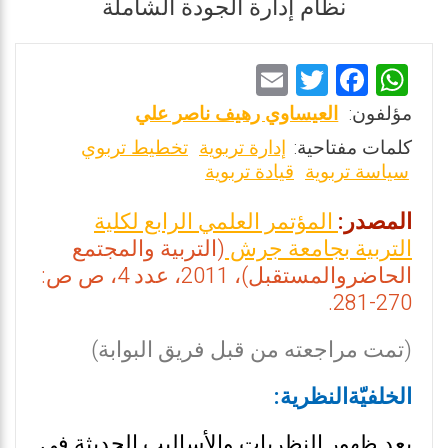
نظام إدارة الجودة الشاملة
E
T
F
W
m
wi
a
h
مؤلفون:
العيساوي رهيف ناصر علي
ai
tt
ce
at
كلمات مفتاحية:
إدارة تربوية
تخطيط تربوي
l
er
b
s
سياسة تربوية
قيادة تربوية
o
A
المصدر:
المؤتمر العلمي الرابع لكلية
o
p
التربية بجامعة جرش
(التربية والمجتمع
k
p
الحاضروالمستقبل)، 2011، عدد 4، ص ص:
270-281.
(تمت مراجعته من قبل فريق البوابة)
الخلفيّةالنظرية:
يعد ظهور النظريات والأساليب الحديثة في