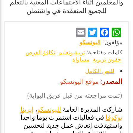
والمعلمين أثناء الاجتماعات المعنية بالتعلم
للجميع المنعقدة في واشنطن
E
T
F
W
m
wi
a
h
مؤلفون:
اليونسكو
ai
tt
ce
at
كلمات مفتاحية:
تربية وتعليم
تكافؤ الفرص
l
er
b
s
حقوق تربوية
مساواة
o
A
للنص الكامل
o
p
المصدر:
موقع اليونسكو
.
k
p
(تمت مراجعته من قبل فريق البوابة)
شاركت المديرة العامة
لليونسكو
،
إيرينا
بوكوفا
في فعاليات استمرت يوماً واحداً
واستهدفت إنعاش عمل جديد لتحسين