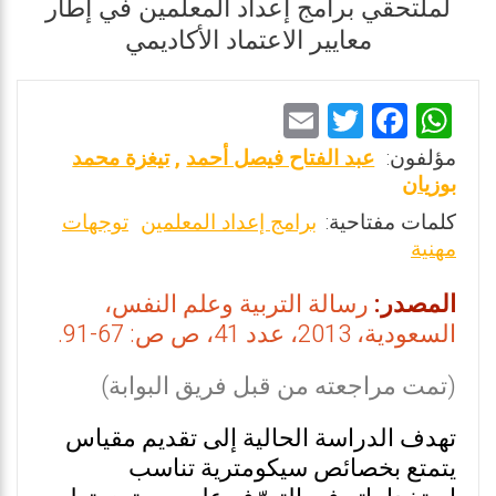
لملتحقي برامج إعداد المعلمين في إطار
معايير الاعتماد الأكاديمي
E
T
F
W
m
wi
a
h
مؤلفون:
عبد الفتاح فيصل أحمد
,
تيغزة محمد
ai
tt
ce
at
بوزيان
l
er
b
s
كلمات مفتاحية:
برامج إعداد المعلمين
توجهات
مهنية
o
A
o
p
المصدر:
رسالة التربية وعلم النفس،
k
p
السعودية، 2013، عدد 41، ص ص: 67-91.
(تمت مراجعته من قبل فريق البوابة)
تهدف الدراسة الحالية إلى تقديم مقياس
يتمتع بخصائص سيكومترية تناسب