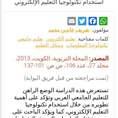
استخدام تكنولوجيا التعليم الإلكتروني
E
T
F
W
m
wi
a
h
مؤلفون:
شريف عابدين محمد
ai
tt
ce
at
كلمات مفتاحية:
تعليم ألكتروني
تعليم جامعي
l
er
b
s
تكنولوجيا المعلومات
وسائل التعليم
o
A
المصدر:
المجلة التربوية، الكويت، 2013،
o
p
مجلد 27، عدد 106، ص ص: 101-137.
k
p
(تمت مراجعته من قبل فريق البوابة)
تستعرض هذه الدراسة الوضع الراهن
للتعليم الجامعي العربي وتؤكد على أهمية
تطويره من خلال استخدام تكنولوجيا
التعليم الإلكتروني، كما ويؤكد الباحث على