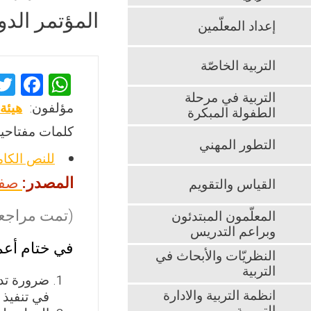
المؤتمر الدول
إعداد المعلّمين
التربية الخاصّة
F
W
التربية في مرحلة
a
h
مؤلفون:
هيئة 
الطفولة المبكرة
ce
at
كلمات مفتاحية
b
s
التطور المهني
للنص الكا
o
A
المصدر:
صفحة
القياس والتقويم
o
p
k
p
(تمت مراجعت
المعلّمون المبتدئون
وبراعم التدريس
في ختام أعم
النظريّات والأبحاث في
التربية
ضرورة تدر
انظمة التربية والادارة
في تنفيذ 