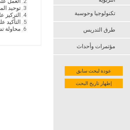
التربوية
العمل على
توحيد الم
تكنولوجيا وحوسبة
التركيز ع
التأكيد ع
محاولة تش
طرق التدريس
مؤتمرات وأحداث
عودة لبحث سابق
إظهار تاريخ البحث