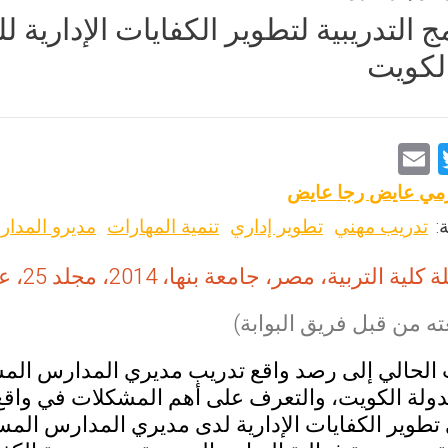
مج التدريبية لتطوير الكفايات الإدارية
الكويت
E
T
m
wi
زمي عايض رجا عايض
ai
tt
:
تدريب مهني
تطوير إداري
تنمية المهارات
مديرو المدا
l
er
ية التربية، مصر، جامعة بنها، 2014، مجلد 25، عدد 97، ص ص:417-451.
ه من قبل فريق البوابة)
الحالي إلى رصد واقع تدريب مديري المدارس ال
دولة الكويت، والتعرف على أهم المشكلات في واقع ا
ي تطوير الكفايات الإدارية لدى مديري المدارس ال