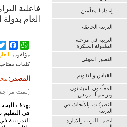
فاعلية البرا
إعداد المعلّمين
العام بدولة 
التربية الخاصّة
التربية في مرحلة
F
W
الطفولة المبكرة
a
h
مؤلفون:
العا
التطور المهني
ce
at
كلمات مفتاحية
b
s
القياس والتقويم
المصدر:
مجلة كل
o
A
o
p
المعلّمون المبتدئون
(تمت مراجعت
وبراعم التدريس
k
p
النظريّات والأبحاث في
يهدف البحث 
التربية
في التعليم ب
التدريبية ف
انظمة التربية والادارة