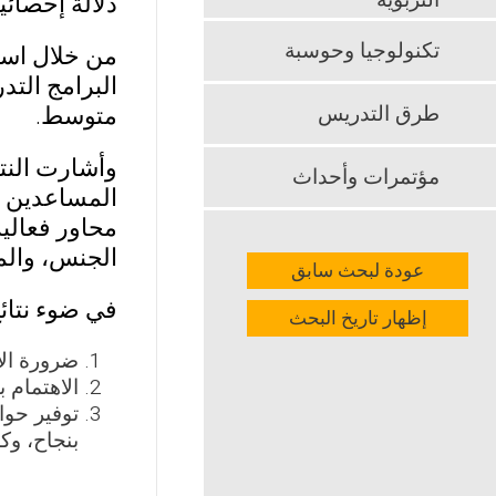
التربوية
دلالة إحصائي
تكنولوجيا وحوسبة
من خلال است
البرامج الت
طرق التدريس
متوسط.
وأشارت النتائ
مؤتمرات وأحداث
المساعدين ف
محاور فعالية
الجنس، والم
عودة لبحث سابق
في ضوء نتائج
إظهار تاريخ البحث
ضرورة ال
الاهتمام 
توفير حو
بنجاح، وك