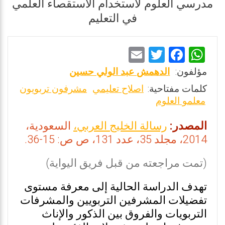
مدرسي العلوم لاستخدام الاستقصاء العلمي
في التعليم
E
T
F
W
m
wi
a
h
مؤلفون:
الدهمش عبد الولي حسين
ai
tt
ce
at
كلمات مفتاحية:
اصلاح تعليمي
مشرفون تربويون
l
er
b
s
معلمو العلوم
o
A
المصدر:
رسالة الخليج العربي،
السعودية،
o
p
2014، مجلد 35، عدد 131، ص ص: 15-36.
k
p
(تمت مراجعته من قبل فريق اليواية)
تهدف الدراسة الحالية إلى معرفة مستوى
تفضيلات المشرفين التربويين والمشرفات
التربويات والفروق بين الذكور والإناث