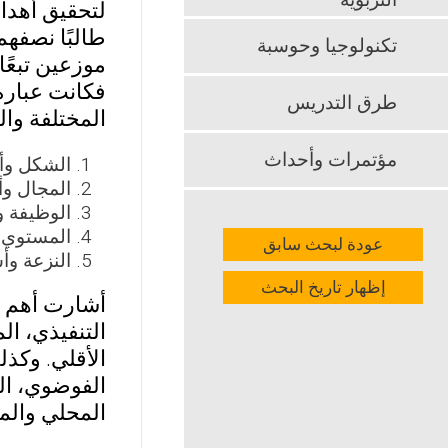
التربوية
تكنولوجيا وحوسبة
طرق التدريس
المختلفة و
مؤتمرات وأحداث
الشكل وأس
المجال وأ
الوظيفة و
المستوي و
عودة لبحث سابق
النزعة وأ
إظهار تاريخ البحث
أشارت أهم ال
التنفيذي، ال
الأقلي. وكذل
الفوضوي، ال
المحلي والمت