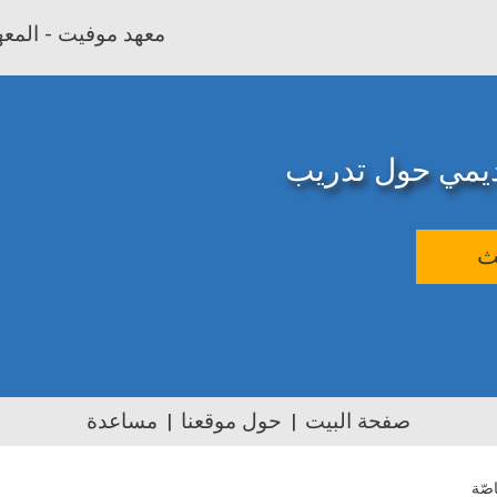
معهد موفيت - المعهد
اديمي حول تدريب
ث
صفحة البيت
حول موقعنا
مساعدة
اصّة