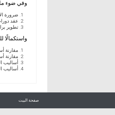
وفي ضوء ما 
ضرورة الا
عقد دورات
تطوير برا
واستكمالًا ل
مقارنة أسا
مقارنة أسا
أساليب ال
أساليب ال
صفحة البيت