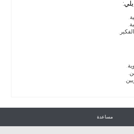
لي:
ة.
ة.
لفكير.
ية.
ن.
يين.
مساعدة