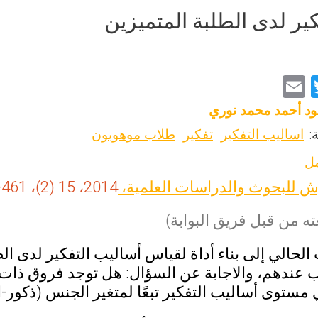
ير لدى الطلبة المتميزين
E
T
m
wi
د أحمد محمد نوري
ai
tt
:
اساليب التفكير
تفكير
طلاب موهوبون
l
er
مل
 للبحوث والدراسات العلمية،
2014، 15 (2)، 461-479
ه من قبل فريق البوابة)
الحالي إلى بناء أداة لقياس أساليب التفكير لدى ا
ب عندهم، والاجابة عن السؤال: هل توجد فروق ذات د