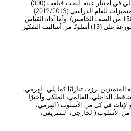
لتحقيق أهداف الدراسة اعتمد الباحث الأسلوب العشوائي المرحلي في اختيار عينة البحث فبلغت (300)
طالبًا نصفهم ذكور، وتم اختيارهم من ثانوية المتميزين وثانوية المتميزات للعام الدراسي (2012/2013)
موزعين تبعًا لمتغير المرحلة الدراسية (150 من الصف الرابع و 150 من الصف الخامس). وأما أداة القياس
فكانت عبارة عن استبانة تشمل (36) فقرة في صيغتها الأخيرة موزعة على (13) أسلوبًا من أساليب التفكير
 المتميزين برزت تنازليًا كما يلي: الهرمي،
افظ، الداخلي، العالمي، الملكي وآخيرًا
ر والإناث في كل من الأسلوب (الهرمي،
 من الأسلوب (الخارجي، التشريعي،