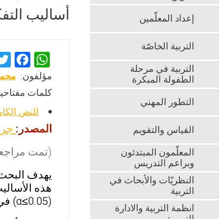
أساليب التفك
إعداد المعلّمين
التربية الخاصّة
F
W
التربية في مرحلة
a
h
مؤلفون:
محمو
الطفولة المبكرة
ce
at
كلمات مفتاحية
b
s
التطور المهني
للنص الكا
o
A
المصدر:
جرش
القياس والتقويم
o
p
k
p
(تمت مراجعت
المعلّمون المبتدئون
وبراعم التدريس
يهدف البحث 
النظريّات والأبحاث في
هذه الأسالي
التربية
(α≤0.05) في مستوى أساليب التفكير تبعًا لمتغير الجنس (ذكور-اناث)؟
انظمة التربية والادارة