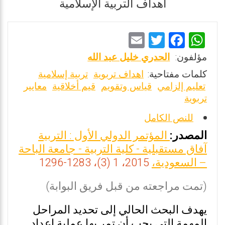
أهداف التربية الإسلامية
E
T
F
W
m
wi
a
h
مؤلفون:
الحدري خليل عبد الله
ai
tt
ce
at
كلمات مفتاحية:
اهداف تربوية
تربية إسلامية
l
er
b
s
تعليم إلزامي
قياس وتقويم
قيم أخلاقية
معايير
تربوية
o
A
o
p
للنص الكامل
k
p
المصدر:
المؤتمر الدولي الأول : التربية
آفاق مستقبلية - كلية التربية - جامعة الباحة
– السعودية،
2015، 1 (3)، 1283-1296
(تمت مراجعته من قبل فريق البوابة)
يهدف البحث الحالي إلى تحديد المراحل
المهمة التي يجب أن تمر بها عملية إعداد