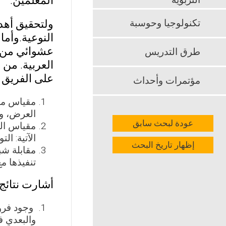
المعلمين.
التربوية
تكنولوجيا وحوسبة
ولتحقيق أهدا
النوعية.وأم
عشوائي من طل
طرق التدريس
العربية. من 
على الفريق 
مؤتمرات وأحداث
مقياس مها
العرض، وه
عودة لبحث سابق
مقياس الق
الآتية: ا
إظهار تاريخ البحث
مقابلة شب
تنفيذها م
أشارت نتائج 
والبعدي ف