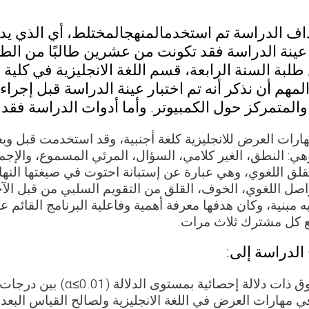
ف الدراسة تم استخدمالمنهجالمختلط، أي الذي يدمج 
ا عينة الدراسة فقد تكونت من عشرين طالبًا من الط
بة السنة الرابعة، قسم اللغة الانجليزية في كلية 
المهم أن نذكر أنه تم اختبار عينة الدراسة قبل إجراء
والمتمركز حول الكمبيوتر. وأما أدوات الدراسة فق
رات العرض للانجليزية كلغة أجنبية، وقد استخدمت قبل و
ي: النطق، الغير كلامي، السؤال، المرئي المسموع، والإجم
لق اللغوي، وهي عبارة عن إستبانة احتوت في صيغتها النهائ
لتواصل اللغوي، الخوف، القلق من التقويم السلبي من قبل الآ
ه مبنية، وكان هدفها معرفة أهمية وفاعلية البرنامج القائم 
ع كل مشترك ثلاث مرات.
الدراسة إلى:
وجود فروق ذات دلالة إحص
ي مهارات العرض في اللغة الانجليزية ولصالح القياس البعد