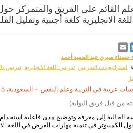
لم القائم على الفريق والمتمركز حول
غة الانجليزية كلغة أجنبية وتقليل الق
E
T
m
wi
 حسناء صبري عبد الحميد أحمد
ai
tt
:
استراتيجيات التدريس
تدريس اللغة الانجليزية
تدريس بال
l
er
مل
ات عربية في التربية وعلم النفس – السعودية، 2015، 58، 347-388
ه من قبل فريق البوابة)
ة الحالية إلى معرفة وتوضيح مدى فاعلية استخدام ا
ل الكمبيوتر في تنمية مهارات العرض في اللغة الانج