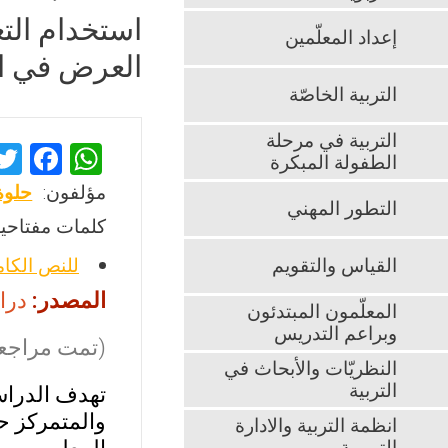
استخدام التع
إعداد المعلّمين
العرض في الل
التربية الخاصّة
التربية في مرحلة
F
W
الطفولة المبكرة
a
h
مؤلفون:
حلوة
التطور المهني
ce
at
كلمات مفتاحية
b
s
القياس والتقويم
للنص الكا
o
A
المصدر:
دراس
o
p
المعلّمون المبتدئون
وبراعم التدريس
k
p
(تمت مراجعت
النظريّات والأبحاث في
التربية
تهدف الدراس
والمتمركز حو
انظمة التربية والادارة