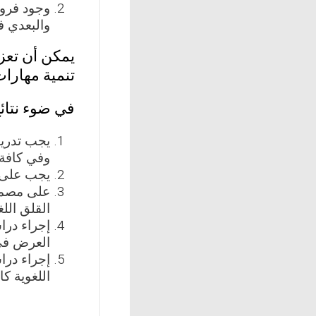
والبعدي ف
يمكن أن تعزى
تنمية مهارات
في ضوء نتائ
يجب تدريب
وفي كافة 
يجب على م
على مصممي
القلق الل
إجراء درا
العرض في ا
إجراء درا
اللغوية كا