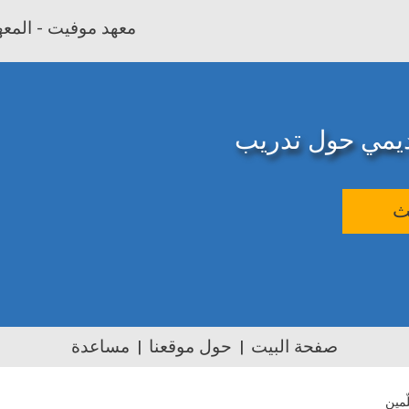
معهد موفيت - المعهد
اديمي حول تدريب
ث
صفحة البيت
حول موقعنا
مساعدة
ّمين