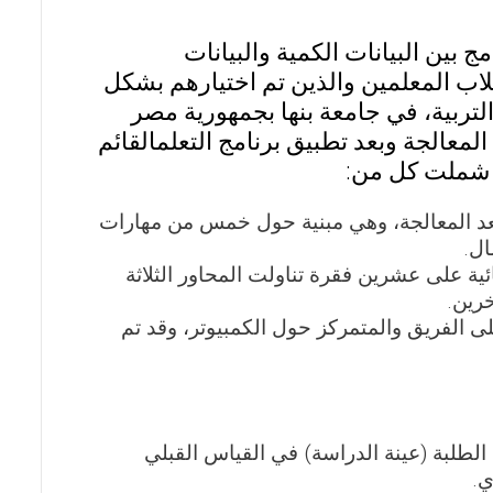
بين البيانات الكمية والبيانات
لاب المعلمين والذين تم اختيارهم بشكل
التربية، في جامعة بنها بجمهورية مصر
 المعالجة وبعد تطبيق برنامج التعلمالقائم
د شملت كل من:
بعد المعالجة، وهي مبنية حول خمس من مهارات
ال.
ية على عشرين فقرة تناولت المحاور الثلاثة
خرين.
على الفريق والمتمركز حول الكمبيوتر، وقد تم
ائية بمستوى الدلالة (α≤0.01) بين درجات الطلبة (عينة الدراسة) في القياس القبلي
ي.