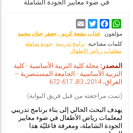
في ضوء معايير الجودة الشاملة
E
T
F
W
m
wi
a
h
مؤلفون:
عذاب نشعة كريم
,
جعفر حنان محمد
ai
tt
ce
at
كلمات مفتاحية:
برامج تدريبية
جودة شاملة
l
er
b
s
معلمات رياض الاطفال
o
A
المصدر:
مجلة كلية التربية الأساسية - كلية
o
p
التربية الأساسية - الجامعة المستنصرية –
k
p
العراق، 2014، 83، 617-672
(تمت مراجعته من قبل فريق البوابة)
يهدف البحث الحالي إلى بناء برنامج تدريبي
لمعلمات رياض الأطفال في ضوء معايير
الجودة الشاملة، ومعرفة فاعليّة هذا