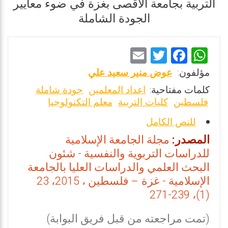
التربية بجامعة الأقصى بغزة في ضوء معايير
الجودة الشاملة
E
T
F
W
m
wi
a
h
مؤلفون:
عوض منير سعيد علي
ai
tt
ce
at
كلمات مفتاحية:
اعداد المعلمين
جودة شاملة
l
er
b
s
فلسطين
كليات التربية
معلم التكنولوجيا
o
A
للنص الكامل
o
p
المصدر:
مجلة الجامعة الإسلامية
k
p
للدراسات التربوية والنفسية - شئون
البحث العلمي والدراسات العليا بالجامعة
الإسلامية - غزة – فلسطين ، 2015، 23
(1)، 239-271
(تمت مراجعته من قبل فريق البوابة)