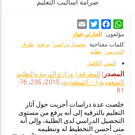
صرامة أساليب التعليم
E
T
F
W
m
wi
a
h
مؤلفون:
الحارثي فواز
ai
tt
ce
at
كلمات مفتاحية:
تحصيل دراسي
ترفيه
طرق
l
er
b
s
التدريس
طلبة
o
A
للنص الكامل
o
p
المصدر:
المعرفة ( وزارة التربية والتعليم
k
p
السعودية ) – السعودية
، 2015، 235، 76-
81
خلصت عدة دراسات أجريت حول آثار
التعليم بالترفيه إلى أنه يرفع من مستوى
التحصيل الدراسي لدى الطلبة، وإلى أنه
متى أحسن التخطيط له وتنظيمه