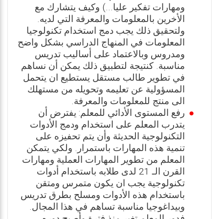
ومهارات تفكير عليا...) وكيف يتشارك مع
الأخرين بالمعلومات والمعرفة التي لديه.
ولتحقيق ذلك يجب دمج استخدام تكنولوجيا
المعلومات في المنهاج الدراسي بشكل واضح
ومدروس وبالاعتماد على أساليب تدريس
مناسبة. كنتيجة لتطبيق ذلك يمكن أن نساهم
في تطوير طالب مستقل يستطيع ان يتحمل
المسؤولية عن تعليمه وتحويله من مستهلك
الى منتج للمعلومات والمعرفة.
رفع المستوى الأدائي للمعلم: يفترض أن
يتدرب المعلم على استخدام ودمج الأدوات
التكنولوجية الحديثة وأن يتم تحفيزه على
تنمية هذه المهارات باستمرار. ولكي يتمكن
المعلم من تطوير المهارات العملية ومهارات
القرن الـ 21 لدى طلابه باستخدام أدوات
تكنولوجية يجب ان يكون متمرس ومتقن
باستخدام هذه الأدوات ومسلح بطرق تدريس
وبيداغوجيا مناسبة تساهم في هذا المجال.
فدور المعلم تغير منذ فترة وأصبح دوره