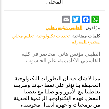
المحلي
E
T
F
W
m
wi
a
h
مؤلفون:
الطيبي مؤنس هاني
ai
tt
ce
at
كلمات مفتاحية:
تحديات تكنولوجية
تعليم محلي
l
er
b
s
مجتمع المعرفة
o
A
الطيبي مؤنس هاني- محاضر في كلية
o
p
القاسمي الاكاديمية، علم الحاسوب
k
p
مما لا شك فيه أن التطورات التكنولوجية
المحيطة بنا تؤثر على نمط حياتنا وطريقة
تعاطينا مع الأمور وتواصلنا مع بعضنا
البعض. فهذه التكنولوجيا الرقمية الحديثة
من برمجيات وأجهزة اتصال محوسبة،