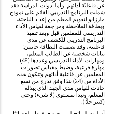
عن فاعليّة أدائهم. وأما أدوات الدراسة فقد
شملت البرنامج التدريبي القائم على نموذج
مارزانو لتقويم المعلم من إعداد الباحثة،
وبطاقة الملاحظة ومراجعة لقياس الأداء
التدريسي للمعلمين قبل وبعد تنفيذ
البرنامج التدريبي للكشف عن مدى
فاعليته، وقد تضمنت البطاقة جانبين:
بيانات شخصية عن الطالب المعلم،
ومهارات الأداء التدريسي وعددها (48)
مهارة فرعية، وضبط مقياس تصورات
المعلمين عن فاعلية أدائهم وتتكون هذه
الأداة من (24) بندًا وفق تدرج من تسع
خانات لقياس مدى الجهد الذي يبذله
المعلم، وتبدأ بمستوى (لا شيء) وحتى
(كبير جدًّا).
أشارت النتائج إلى وجود فرق دال إحصائيًا