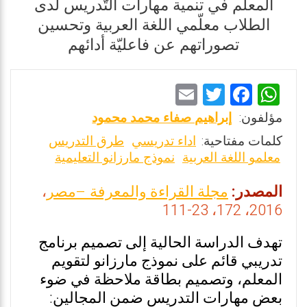
المعلّم في تنمية مهارات التّدريس لدى
الطلاب معلّمي اللغة العربية وتحسين
تصوراتهم عن فاعليّة أدائهم
E
T
F
W
m
wi
a
h
مؤلفون:
إبراهيم صفاء محمد محمود
ai
tt
ce
at
كلمات مفتاحية:
اداء تدريسي
طرق التدريس
l
er
b
s
معلمو اللغة العربية
نموذج مارزانو التعليمية
o
A
المصدر:
مجلة القراءة والمعرفة –مصر
،
o
p
2016، 172، 23-111
k
p
تهدف الدراسة الحالية إلى تصميم برنامج
تدريبي قائم على نموذج مارزانو لتقويم
المعلم، وتصميم بطاقة ملاحظة في ضوء
بعض مهارات التدريس ضمن المجالين: