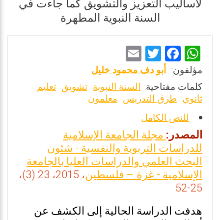
لأساليب التعزيز والتشويق كما جاءت في
السنة النبوية المطهرة
E
T
F
W
m
wi
a
h
مؤلفون:
أبو دف محمود خليل
ai
tt
ce
at
كلمات مفتاحية:
السنة النبوية
تشويق
تعليم
l
er
b
s
ثانوي
طرق التدريس
معلمون
o
A
للنص الكامل
o
p
المصدر:
مجلة الجامعة الإسلامية
k
p
للدراسات التربوية والنفسية - شئون
البحث العلمي والدراسات العليا بالجامعة
الإسلامية - غزة – فلسطين
، 2015، 23 (3)،
25-52
هدفت الدراسة الحالية إلى الكشف عن