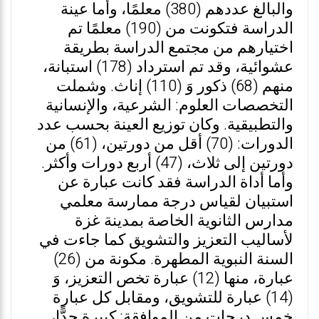
والبالغ عددهم (380) معلمًا، وأما عينة
الدراسة فتكونت من (190) معلمًا تم
اختيارهم من مجتمع الدراسة بطريقة
عشوائية، وقد تم استرداد (178) استبانة،
منهم (68) ذكور وَ (110) إناث. وشملت
التخصصات العلوم: الشرعية، والإنسانية
والتطبيقية. وكان توزيع العينة بحسب عدد
الدورات: (70) أقل من دورتين، (61) من
دورتين إلى ثلاث، (47) أربع دورات وأكثر.
وأما أداة الدراسة فقد كانت عبارة عن
استبيان لقياس درجة ممارسة معلمي
مدارس الثانوية الخاصة بمدينة غزة
لأساليب التعزيز والتشويق كما جاءت في
السنة النبوية المطهرة. مكونة من (26)
عبارة، منها (12) عبارة تخص التعزيز، وَ
(14) عبارة للتشويق، ومقابل كل عبارة
خمس درجات من الموافقة: كبيرة جدًّا،