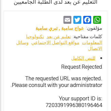
التعليم عن بعد لدى الطلبة الجامعيين
E
T
F
W
m
wi
a
h
مؤلفون:
عواج سامية
,
تبري سامية
ai
tt
ce
at
كلمات مفتاحية:
تعليم عن بعد
تكنولوجيا
l
er
b
s
المعلومات
مواقع التواصل الاجتماعي
وسائل
الاتصال
o
A
o
p
للنص الكامل
k
p
Request Rejected
The requested URL was rejected.
Please consult with your administrator.
Your support ID is:
7203391996380196464