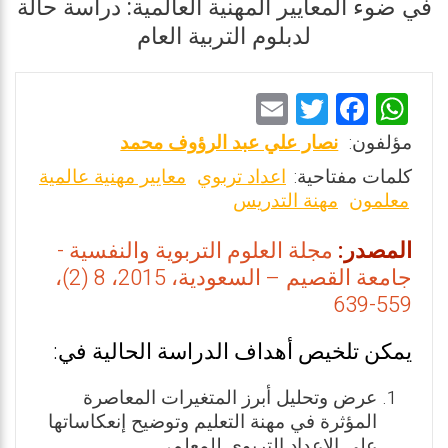
في ضوء المعايير المهنية العالمية: دراسة حالة
لدبلوم التربية العام
E
T
F
W
m
wi
a
h
مؤلفون:
نصار علي عبد الرؤوف محمد
ai
tt
ce
at
كلمات مفتاحية:
اعداد تربوي
معايير مهنية عالمية
l
er
b
s
معلمون
مهنة التدريس
o
A
المصدر:
مجلة العلوم التربوية والنفسية -
o
p
جامعة القصيم – السعودية، 2015، 8 (2)،
k
p
559-639
يمكن تلخيص أهداف الدراسة الحالية في:
عرض وتحليل أبرز المتغيرات المعاصرة
المؤثرة في مهنة التعليم وتوضيح إنعكاساتها
على الإعداد التربوي للمعلم،