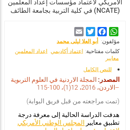
الأمريكي لاعتماد مؤسسات إعداد المعلمين
(NCATE) في كلية التربية بجامعة الطائف
E
T
F
W
m
wi
a
h
مؤلفون:
أبو العلا ليلى محمد
ai
tt
ce
at
كلمات مفتاحية:
اعتماد أكاديمي
اعداد المعلمين
l
er
b
s
معايير
o
A
للنص الكامل
o
p
المصدر:
المجلة الاردنية في العلوم التربوية
k
p
–الاردن، 2016، 12(1)، 100-115
(تمت مراجعته من قبل فريق البوابة)
هدفت الدراسة الحالية إلى معرفة درجة
تطبيق معايير
المجلس الوطني الأمريكي