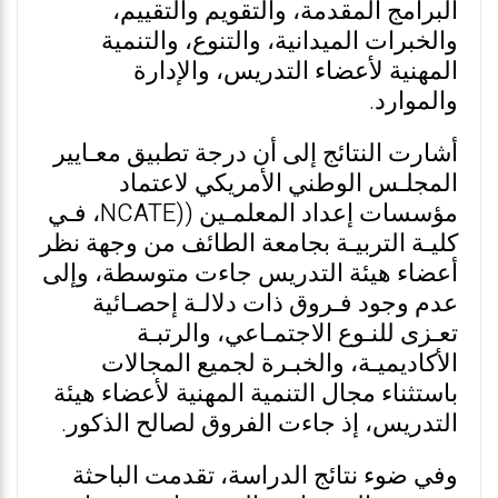
البرامج المقدمة، والتقويم والتقييم،
والخبرات الميدانية، والتنوع، والتنمية
المهنية لأعضاء التدريس، والإدارة
والموارد.
أشارت النتائج إلى أن درجة تطبيق معـايير
المجلـس الوطني الأمريكي لاعتماد
مؤسسات إعداد المعلمـين ((NCATE، فـي
كليـة التربيـة بجامعة الطائف من وجهة نظر
أعضاء هيئة التدريس جاءت متوسطة، وإلى
عدم وجود فـروق ذات دلالـة إحصـائية
تعـزى للنـوع الاجتمـاعي، والرتبـة
الأكاديميـة، والخبـرة لجميع المجالات
باستثناء مجال التنمية المهنية لأعضاء هيئة
التدريس، إذ جاءت الفروق لصالح الذكور.
وفي ضوء نتائج الدراسة، تقدمت الباحثة