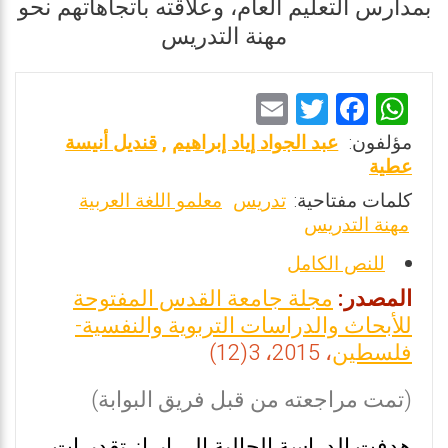
بمدارس التعليم العام، وعلاقته باتجاهاتهم نحو
مهنة التدريس
E
T
F
W
m
wi
a
h
مؤلفون:
عبد الجواد إياد إبراهيم
,
قنديل أنيسة
ai
tt
ce
at
عطية
l
er
b
s
كلمات مفتاحية:
تدريس
معلمو اللغة العربية
مهنة التدريس
o
A
o
p
للنص الكامل
k
p
المصدر:
مجلة جامعة القدس المفتوحة
للأبحاث والدراسات التربوية والنفسية-
فلسطين
، 2015، 3(12)
(تمت مراجعته من قبل فريق البوابة)
هدفت الدراسة الحالية إلى إبراز تقديرات