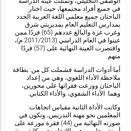
الوصفي التحليلي، وتمثلت عينة الدراسة
في جميع أفراد مجتمعها، حيث اختار
الباحثان جميع معلمي اللغة العربية الجدد
بمدارس التعليم العام بمديريتي شرق
وغرب غزة والبالغ عددهم (65) فردًا ممن
عينوا في العام الدراسي (2011/2013 م)،
واقتصرت العينة النهائية على (57) فردًا
منهم.
أما أدوات الدراسة فشملت كل من: بطاقة
ملاحظة الأداء اللغوي، وهي من إعداد
الباحثان ووزعت فقراتها على محورين،
وهما: الأداء الشفوي، والأداء الكتابي.
وكانت الأداة الثانية مقياس اتجاهات
المعلمين نحو مهنة التدريس، وتكون في
صورته النهائية من (44) فقرة موزعة على