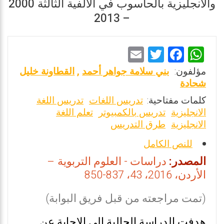
والانجليزية بالحاسوب في الألفية الثالثة 2000
– 2013
E
T
F
W
m
wi
a
h
مؤلفون:
بني سلامة جواهر أحمد
,
القطاونة خليل
ai
tt
ce
at
شحادة
l
er
b
s
كلمات مفتاحية:
تدريس اللغات
تدريس اللغة
الانجليزية
تدريس بالكمبيوتر
تعلم اللغة
o
A
الانجليزية
طرق التدريس
o
p
للنص الكامل
k
p
المصدر:
دراسات - العلوم التربوية –
الأردن، 2016، 43، 837-850
(تمت مراجعته من قبل فريق البوابة)
هدفت الدراسة الحالية إلى الإجابة عن