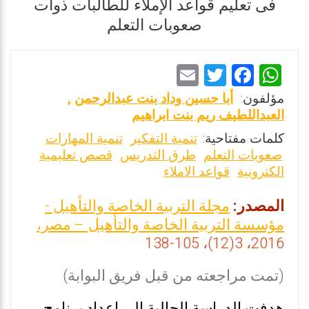
فى تعليم قواعد الإملاء للطالبات ذوات
صعوبات التعلم
E
T
F
W
m
wi
a
h
مؤلفون:
أبا حسين وداد بنت عبدالرحمن
,
ai
tt
ce
at
العبداللطيف ريم بنت ابراهيم
l
er
b
s
كلمات مفتاحية:
تنمية التفكير
تنمية المهارات
صعوبات التعلم
طرق التدريس
قصص تعليمية
o
A
الكترونية
قواعد الاملاء
o
p
k
p
المصدر:
مجلة التربية الخاصة والتأهيل -
مؤسسة التربية الخاصة والتأهيل – مصر،
2016، 3(12)، 105-138
(تمت مراجعته من قبل فريق البوابة)
هدفت الدراسة الحالية إلى إعداد برنامج