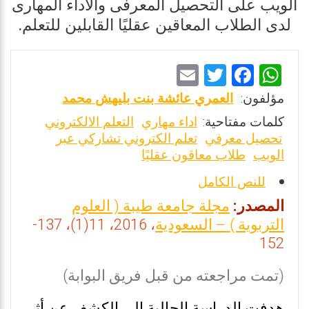
الويب على التحصيل المعرفى والأداء المهارى
لدى الطلاب المعاقين عقليًا القابلين للتعلم.
E
T
F
W
m
wi
a
h
مؤلفون:
العمري عائشة بنت بليهش محمد
ai
tt
ce
at
كلمات مفتاحية:
اداء مهاري
التعلم الالكتروني
l
er
b
s
تحصيل معرفي
تعلم الكتروني تشاركي عبر
الويب
طلاب معاقون عقليًا
o
A
o
p
للنص الكامل
k
p
المصدر:
مجلة جامعة طيبة ( العلوم
التربوية ) – السعودية
، 2016، 11(1)، 137-
152
(تمت مراجعته من قبل فريق البوابة)
هدفت الدراسة الحالية إلى الكشف عن أثر