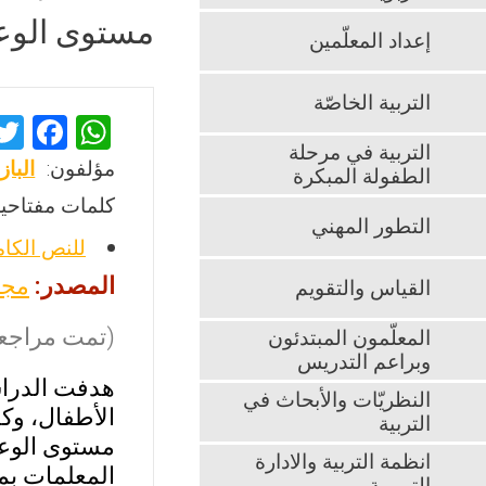
مستوى الوعي
إعداد المعلّمين
التربية الخاصّة
F
W
التربية في مرحلة
a
h
مؤلفون:
الباز
الطفولة المبكرة
ce
at
كلمات مفتاحية
b
s
التطور المهني
للنص الكا
o
A
المصدر:
مجل
القياس والتقويم
o
p
k
p
(تمت مراجعت
المعلّمون المبتدئون
وبراعم التدريس
هدفت الدراس
النظريّات والأبحاث في
الأطفال، وك
التربية
مستوى الوعي
انظمة التربية والادارة
المعلمات بم