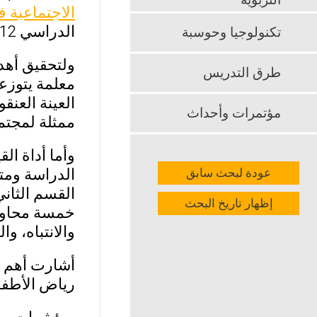
التربوية
الاجتماعية ف
الدراسي 2011/2012 م، من استجابات أفراد الدراسة على أداة القياس.
تكنولوجيا وحوسبة
طرق التدريس
العينة العنق
مؤتمرات وأحداث
ممثلة لمجتم
وأما أداة ال
الدراسة ومت
عودة لبحث سابق
إظهار تاريخ البحث
خمسة محاور 
والانتباه، و
أشارت أهم ن
رياض الأطفا