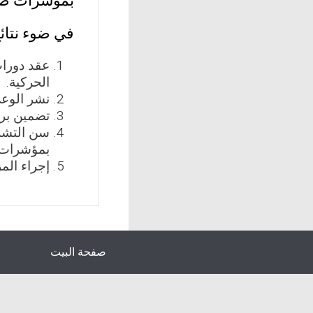
بمؤشرات صعو
في ضوء نتائج
عقد دورات
الحركية.
نشر الوع
تضمين برا
سن التشري
بمؤشرات ص
إجراء الم
صفحة البيت