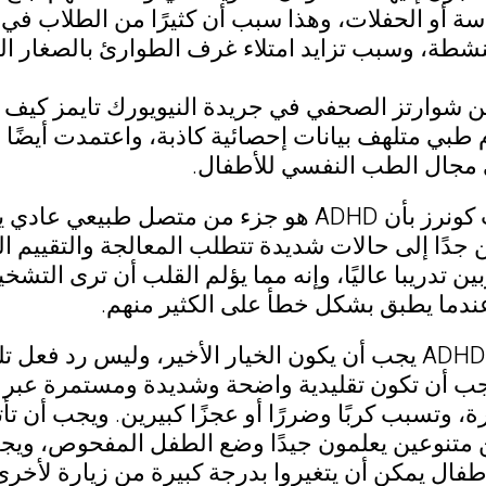
سة أو الحفلات، وهذا سبب أن كثيرًا من الطلاب في
منشطة، وسبب تزايد امتلاء غرف الطوارئ بالصغار ا
 شوارتز الصحفي في جريدة النيويورك تايمز كيف أ
بي متلهف بيانات إحصائية كاذبة، واعتمدت أيضًا هذ
 مجال الطب النفسي للأطفال.
يعتقد د. كيث كونرز بأن ADHD هو جزء من مت
ين جدًا إلى حالات شديدة تتطلب المعالجة والتقيي
ين تدريبا عاليًا، وإنه مما يؤلم القلب أن ترى التش
عندما يطبق بشكل خطأ على الكثير منهم.
إن تشخيص ADHD يجب أن يكون الخيار الأخير، وليس رد 
ب أن تكون تقليدية واضحة وشديدة ومستمرة عبر ا
رة، وتسبب كربًا وضررًا أو عجزًا كبيرين. ويجب أن
متنوعين يعلمون جيدًا وضع الطفل المفحوص، ويجب أ
أطفال يمكن أن يتغيروا بدرجة كبيرة من زيارة لأخ