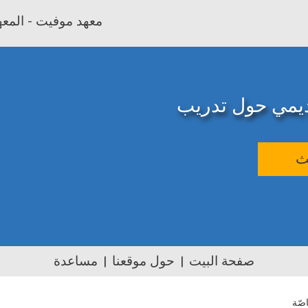
معهد موفيت - المعهد
اديمي حول تدريب
ث
صفحة البيت
حول موقعنا
مساعدة
اصّة