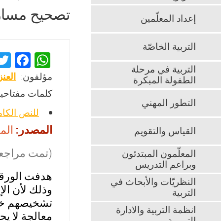
تصحيح مسار 
إعداد المعلّمين
التربية الخاصّة
F
W
التربية في مرحلة
a
h
مؤلفون:
العن
الطفولة المبكرة
ce
at
كلمات مفتاحية
b
s
التطور المهني
للنص الكا
o
A
المصدر:
المعر
القياس والتقويم
o
p
k
p
(تمت مراجعت
المعلّمون المبتدئون
وبراعم التدريس
النظريّات والأبحاث في
وذلك لأن الإ
التربية
تشخيصهم خطأ
انظمة التربية والادارة
معالجة لا يح