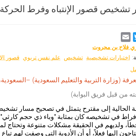
تشخيص قصور الإنتباه وفرط الحركة
E
T
m
wi
زي فلاح بن محروت
ai
tt
:
اختبارات تشخيصية
تشخيص
علم نفس تربوي
قصور الان
l
er
مل
فة (وزارة التربية والتعليم السعودية) –السعودية، 2016، 247، 140-45
ه من قبل فريق البوابة)
فراط في تشخيصه كان بمثابة "وباء ذي حجم كارثي"، 
، ولديهم في الحقيقة مشكلات متنوعة وتحتاج لمعا
تاجون إليها فعلاً، أو أن الأدوية التي وصفت لهم ت