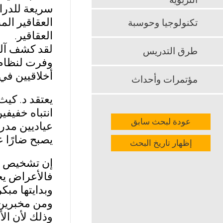
التربوية
سريعة للدرا
العقاقير ال
تكنولوجيا وحوسبة
العقاقير.
لقد كشف آلن
طرق التدريس
وفرت لنظام ط
أخلاقيين في
مؤتمرات وأحداث
انتباه خفيف
عودة لبحث سابق
عياديين مدرب
يصبح ضارًا 
إظهار تاريخ البحث
فالأعراض يج
وبدايتها مبك
ومن مخبرين 
وذلك لأن ال