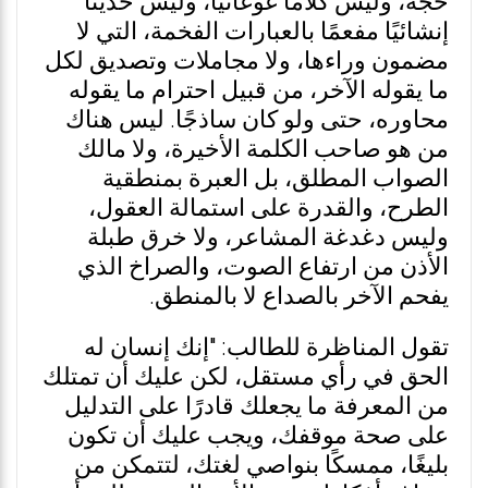
حجة، وليس كلامًا غوغائيًا، وليس حديثًا
إنشائيًا مفعمًا بالعبارات الفخمة، التي لا
مضمون وراءها، ولا مجاملات وتصديق لكل
ما يقوله الآخر، من قبيل احترام ما يقوله
محاوره، حتى ولو كان ساذجًا. ليس هناك
من هو صاحب الكلمة الأخيرة، ولا مالك
الصواب المطلق، بل العبرة بمنطقية
الطرح، والقدرة على استمالة العقول،
وليس دغدغة المشاعر، ولا خرق طبلة
الأذن من ارتفاع الصوت، والصراخ الذي
يفحم الآخر بالصداع لا بالمنطق.
تقول المناظرة للطالب: "إنك إنسان له
الحق في رأي مستقل، لكن عليك أن تمتلك
من المعرفة ما يجعلك قادرًا على التدليل
على صحة موقفك، ويجب عليك أن تكون
بليغًا، ممسكًا بنواصي لغتك، لتتمكن من