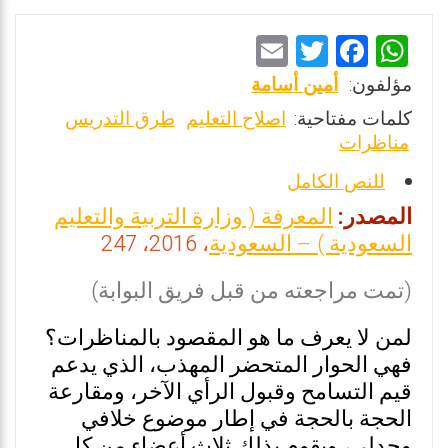
E
T
F
W
m
wi
a
h
مؤلفون:
أمين أسامة
ai
tt
ce
at
كلمات مفتاحية:
اصلاح التعليم
طرق التدريس
l
er
b
s
مناظرات
o
A
للنص الكامل
o
p
المصدر:
المعرفة ( وزارة التربية والتعليم
k
p
السعودية ) – السعودية
، 2016، 247
(تمت مراجعته من قبل فريق البوابة)
لمن لا يعرف ما هو المقصود بالمناظرات؟
فهي الحوار المتحضر المهذب، الذي يدعم
قيم التسامح وقبول الرأي الآخر، ومقارعة
الحجة بالحجة في إطار موضوع خلافي
وجدلي، ويقوم بذلك ثلاث أعضاء من كل