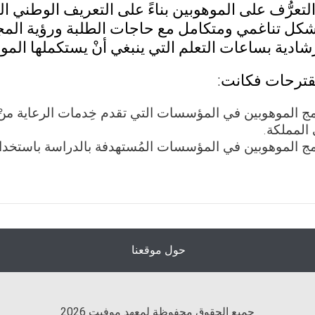
تعرُّف على الموهوبين بناءً على التعريف الوطني ا
شكل تناغمي ومتكامل مع حاجات الطلبة ورؤية المج
رشادية بساعات التعلم التي ينبغي أنْ يستكملها المو
مقترحات فكانت:
مج الموهوبين في المؤسسات التي تقدم خِدمات الرعاية منْ
المملكة.
مج الموهوبين في المؤسسات المُستهدفة بالدراسة باستخدام
حول موقعنا
جميع الحقوق محفوظة لمعهد موفيت 2026