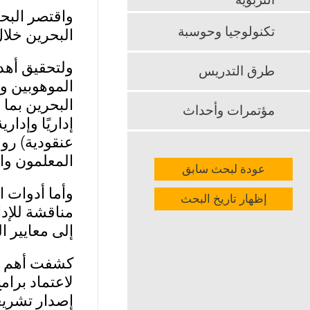
التربوية
واقتصر البح
تكنولوجيا وحوسبة
البحرين خلال ص
ولتحقيق أهد
طرق التدريس
الموهوبين و
مؤتمرات وأحداث
عنقودية) رو
المعلمون وال
عودة لبحث سابق
وأما أدوات 
إظهار تاريخ البحث
مناقشة للإدا
إلى معايير الر
كشفت أهم نت
لاعتماد برام
إصدار تشريع