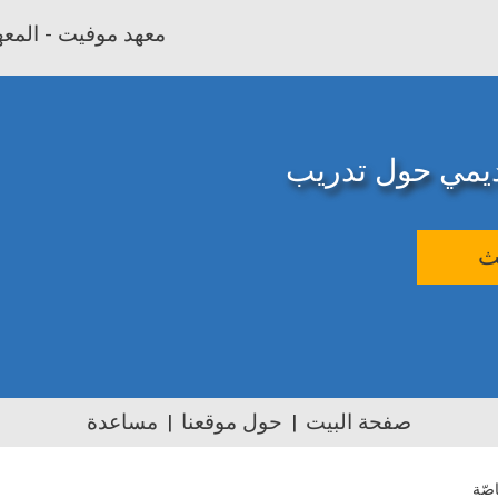
معهد موفيت - المعهد
اديمي حول تدريب
ث
صفحة البيت
حول موقعنا
مساعدة
اصّة