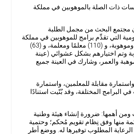
سات ذات الصلة بالموهوبين في مملكة
ن مجتمع البحث من مجمل الطلبة
ة التي تقدِّم برامج للموهوبين في مملكة
البحرين بما مجموعه (3883) فردًا، موزعين على (3711) موهوبًا وموهوبة، و (110) معلمًا ومعلمة، و (63)
لبحث فتكونت من (372) موهوبًا وموهوبة وتم اختيارهم بشكل عشوائي (عينة
هبة والعمر، وشارك في العينة جميع
استمارة مقابلة للمعلمين، واستمارة
ي البرامج المختلفة، وقد بُنّيت استنادًا
من أهمها: ضرورة إنشاء هيئة وطنية
مة منها وفق نِظام تقويم مُحكم؛ وحتمية
لرعاية المطلوب توفيرها له. ووضع أطر