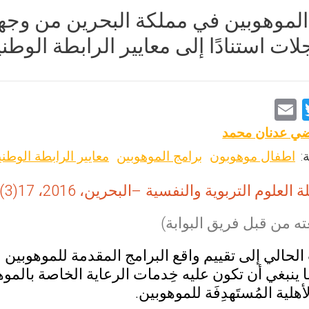
الموهوبين في مملكة البحرين من وجهة 
ات استنادًا إلى معايير الرابطة الوطن
E
T
m
wi
ضي عدنان محمد
ai
tt
:
اطفال موهوبون
برامج الموهوبين
معايير الرابطة الوطني
l
er
لعلوم التربوية والنفسية –البحرين، 2016، 17(3)، 13-44
ه من قبل فريق البوابة)
لحالي إلى تقييم واقع البرامج المقدمة للموهوبين
ا ينبغي أن تكون عليه خِدمات الرعاية الخاصة بالم
هلية المُستَهدِفَة للموهوبين.