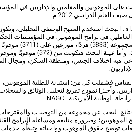
ث على الموهوبين والمعلمين والإداريين في المؤس
يف العام الدراسي 2012 م.
اف البحث استخدم المنهج الوصفي التحليلي، وتكو
العاملين في برامج الموهوبين في المؤسسات الحكومي
إداريًا وإدارية. وأما عينة ا
عي فيه اختلاف الجنس، ومنطقة السكن، ومجال المو
إداريون.
القياس فشملت كل من: استبانة للطلبة الموهوبين، و
ريين، وأخيرًا نموذج تفريغ لتحليل الوثائق والسجلات ف
ابطة الوطنية الأمريكية .NAGC
ائج البحث عن مجموعة من التوصيات والمقترخات و
ج الموهوبين؛ وضرورة متابعة ومساءلة البرامج القائ
ات توضح حقوق الموهوب وواجباته وتنظِّم خِدمات ا