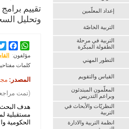
تقييم برامج 
إعداد المعلّمين
وتحليل السجل
التربية الخاصّة
التربية في مرحلة
F
W
الطفولة المبكرة
a
h
مؤلفون:
القا
التطور المهني
ce
at
كلمات مفتاحية
b
s
القياس والتقويم
المصدر:
مجلة ا
o
A
o
p
المعلّمون المبتدئون
(تمت مراجعت
وبراعم التدريس
k
p
النظريّات والأبحاث في
هدف البحث ا
التربية
مستقبلية لم
الحكومية والأ
انظمة التربية والادارة