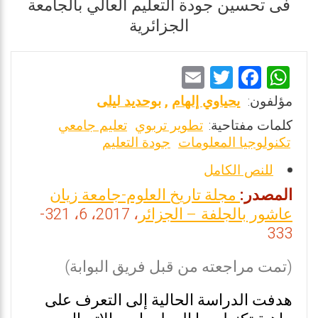
فى تحسين جودة التعليم العالي بالجامعة
الجزائرية
E
T
F
W
m
wi
a
h
مؤلفون:
يحياوي إلهام
,
بوحديد ليلى
ai
tt
ce
at
كلمات مفتاحية:
تطوير تربوي
تعليم جامعي
l
er
b
s
تكنولوجيا المعلومات
جودة التعليم
o
A
للنص الكامل
o
p
المصدر:
مجلة تاريخ العلوم-جامعة زيان
k
p
عاشور بالجلفة – الجزائر
، 2017، 6، 321-
333
(تمت مراجعته من قبل فريق البوابة)
هدفت الدراسة الحالية إلى التعرف على