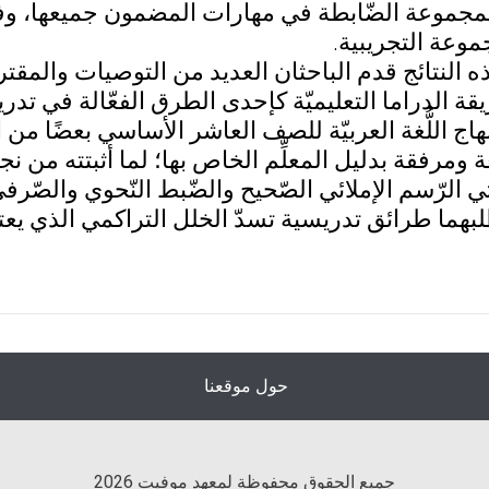
المجموعة الضّابطة في مهارات المضمون جميعها، و
وعة التجريبية.
النتائج قدم الباحثان العديد من التوصيات والمقتر
هاج اللُّغة العربيّة للصف العاشر الأساسي بعضًا من ال
فة ومرفقة بدليل المعلِّم الخاص بها؛ لما أثبتته من نج
ارتي الرّسم الإملائي الصّحيح والضّبط النّحوي والصّر
بهما طرائق تدريسية تسدّ الخلل التراكمي الذي يعتر
حول موقعنا
جميع الحقوق محفوظة لمعهد موفيت 2026