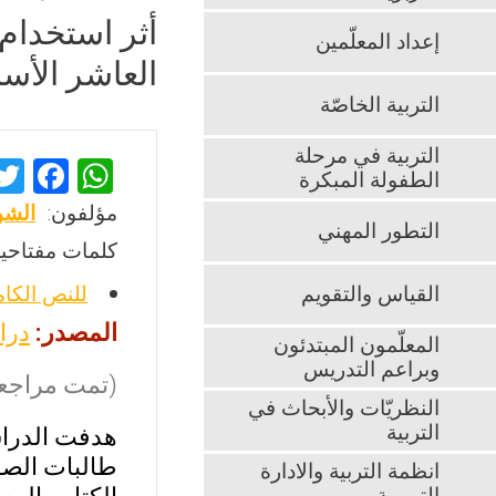
أثر استخدام 
إعداد المعلّمين
العاشر الأس
التربية الخاصّة
التربية في مرحلة
F
W
الطفولة المبكرة
a
h
مؤلفون:
الشو
التطور المهني
ce
at
كلمات مفتاحية
b
s
القياس والتقويم
للنص الكا
o
A
المصدر:
درا
o
p
المعلّمون المبتدئون
وبراعم التدريس
k
p
(تمت مراجعت
النظريّات والأبحاث في
التربية
هدفت الدراسة
طالبات الصف
انظمة التربية والادارة