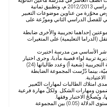
 الصف العاشر في مدرسة ماعين الثانوية
للبنات التابعة لمديرية التربية والتعليم للواء قصبة مأدبا للعام الدراسي 2012/2013 م، وتطبيق ثمانية
وص محوّرة من عناوين موضوعات التعبير
ي للفصل الدراسي الثاني وموزّعة على
وعتين إحداهما تجريبية والأخرى ضابطة
قل (الدراما التعليمية) على المتغيرات
 طالبات الصفّ العاشر الأساسي من مدرسة اختيرت
رية تربية لواء قصبة مأدبا، وجرى اختيار
شعبتيّ الدراسة وتوزيعهما على عشوائيًا بحيث دُرِّست المجموعة التجريبية (شعبة أ) وعدد طالباتها (24)
ّة، بينما دُرِّست المجموعة الضابطة
مدى امتلاك الطالبات لمهارات التّعبير
مون ومهارات الشكل. ولكلِّ مهارة فرعية
ُصحَّحُ الاختبار وفقها.
أشارت نتائج الدراسة إلى وجود فروق ذات دلالة إحصائية عند مستوى الدلالة (0.05) بين المجموعة