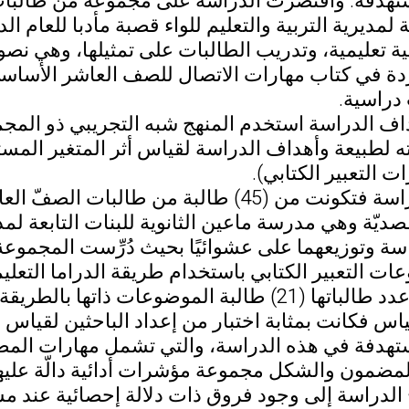
ستهدفة. واقتصرت الدراسة على مجموعة من طالبات
 تعليمية، وتدريب الطالبات على تمثيلها، وهي نص
اردة في كتاب مهارات الاتصال للصف العاشر الأساس
راسية.
اف الدراسة استخدم المنهج شبه التجريبي ذو المجم
ته لطبيعة وأهداف الدراسة لقياس أثر المتغير المست
ات التعبير الكتابي).
أما عينة الدراسة فتكونت من (45) طالبة من
صديّة وهي مدرسة ماعين الثانوية للبنات التابعة لمدي
ت التعبير الكتابي باستخدام طريقة الدراما التعليمي
 الموضوعات ذاتها بالطريقة الاعتيادية.
قياس فكانت بمثابة اختبار من إعداد الباحثين لقياس 
ستهدفة في هذه الدراسة، والتي تشمل مهارات المض
ضمون والشكل مجموعة مؤشرات أدائية دالّة عليها، وي