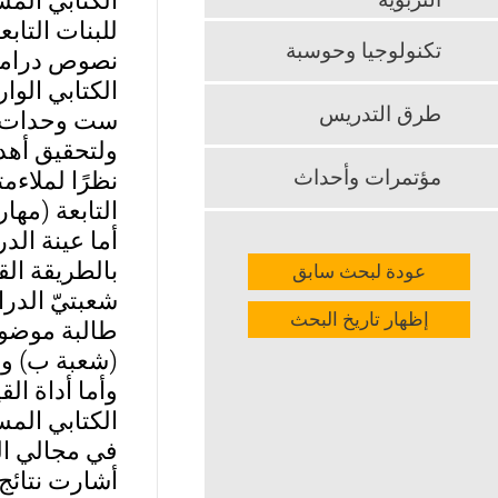
الكتابي الم
التربوية
تكنولوجيا وحوسبة
نصوص درامية
الكتابي الو
طرق التدريس
ست وحدات د
ولتحقيق أهد
مؤتمرات وأحداث
نظرًا لملاءم
التابعة (مهار
بالطريقة الق
عودة لبحث سابق
إظهار تاريخ البحث
طالبة موضوعا
(شعبة ب) وعدد طالباتها (21) طالبة
وأما أداة ال
الكتابي الم
في مجالي الم