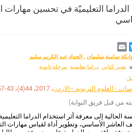
الدراما التعليميّة في تحسين مهارات ا
اسي
E
T
m
wi
ابكة سامية سليمان
,
الحداد عبد الكريم سليم
ai
tt
:
تعبير كتابي
دراما تعليمية
مرحلة ثانوية
l
er
مل
سات - العلوم التربوية –الاردن
، 2017، 44(4)، 43-57
ه من قبل فريق البوابة)
 الحالية إلى معرفة أثر استخدام الدراما التعليمي
 العاشر الأساسي، وتطوير أداة لقياس مهارات التع