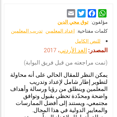
E
T
F
W
m
wi
a
h
مؤلفون:
توق محي الدين
ai
tt
ce
at
كلمات مفتاحية:
اعداد المعلمين
تدريب المعلمين
l
er
b
s
للنص الكامل
o
A
المصدر:
الغد الأردني
، 2017
o
p
k
p
(تمت مراجعته من قبل فريق البوابة)
يمكن النظر للمقال الحالي على أنه محاولة
لتطوير إطار شامل لإعداد وتدريب
المعلمين وينطلق من رؤيا ورسالة وأهداف
واضحة ومحدّدة تحظى بقبول وتوافق
مجتمعي، ويستند إلى أفضل الممارسات
والمعايير الدولية في هذا المجال.