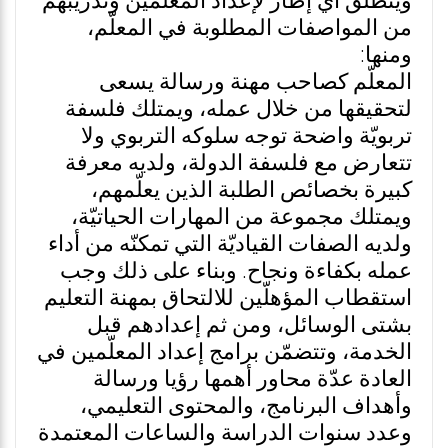
وينطلق أي إطار لإعداد المعلّمين وتدريبهم
من المواصفات المطلوبة في المعلّم،
ومنها:
المعلّم كصاحب مهنة ورسالة يسعى
لتحقيقها من خلال عمله، ويمتلك فلسفة
تربويّة واضحة توجه سلوكه التربوي ولا
تتعارض مع فلسفة الدولة، ولديه معرفة
كبيرة بخصائص الطلبة الذين يعلّمهم،
ويمتلك مجموعة من المهارات الحياتيّة،
ولديه الصفات القياديّة التي تمكنّه من أداء
عمله بكفاءة ونجاح. وبناء على ذلك وجب
استقطاب المؤهلّين للالتحاق بمهنة التعليم
بشتى الوسائل، ومن ثم إعدادهم قبل
الخدمة، وتتضمّن برامج إعداد المعلّمين في
العادة عدّة محاور أهمها رؤيا ورسالة
وأهداف البرنامج، والمحتوى التعليمي،
وعدد سنوات الدراسة والساعات المعتمدة