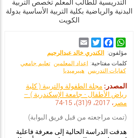
التدريسية للطالب المعلم تخصص التربية
البدنية والرياضية بكلية التربية الأساسية بدولة
الكويت
E
T
F
W
m
wi
a
h
مؤلفون:
الكندري خالد عبدالرحيم
ai
tt
ce
at
كلمات مفتاحية:
اعداد المعلمين
تعليم جامعي
l
er
b
s
كفايات التدريس
هيبرميديا
o
A
المصدر:
مجلة الطفولة والتربية ( كلية
o
p
رياض الأطفال - جامعة الإسكندرية ) –
k
p
مصر
، 2017، 9(31)، 15-74
(تمت مراجعته من قبل فريق البوابة)
هدفت الدراسة الحالية إلى معرفة فاعلية