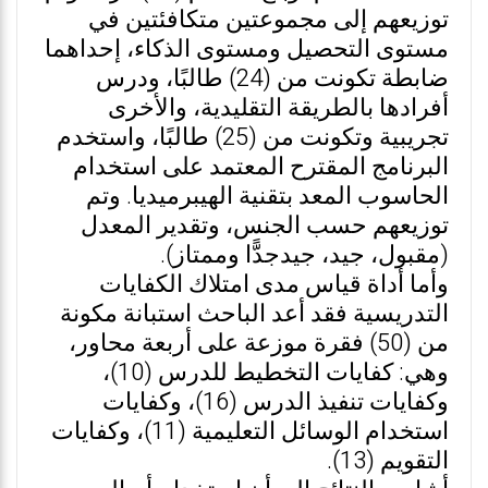
توزيعهم إلى مجموعتين متكافئتين في
مستوى التحصيل ومستوى الذكاء، إحداهما
ضابطة تكونت من (24) طالبًا، ودرس
أفرادها بالطريقة التقليدية، والأخرى
تجريبية وتكونت من (25) طالبًا، واستخدم
البرنامج المقترح المعتمد على استخدام
الحاسوب المعد بتقنية الهيبرميديا. وتم
توزيعهم حسب الجنس، وتقدير المعدل
(مقبول، جيد، جيدجدًّا وممتاز).
وأما أداة قياس مدى امتلاك الكفايات
التدريسية فقد أعد الباحث استبانة مكونة
من (50) فقرة موزعة على أربعة محاور،
وهي: كفايات التخطيط للدرس (10)،
وكفايات تنفيذ الدرس (16)، وكفايات
استخدام الوسائل التعليمية (11)، وكفايات
التقويم (13).