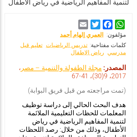
لتنمية المفاهيم الرياضية في رياض الأطفال
E
T
F
W
m
wi
a
h
مؤلفون:
العمري إلهام أحمد
ai
tt
ce
at
كلمات مفتاحية:
تدريس الرياضيات
تعليم قبل
l
er
b
s
مدرسي
رياض الاطفال
o
A
المصدر:
مجلة الطفولة والتنمية – مصر
،
o
p
2017، 9(30)، 41-67
k
p
(تمت مراجعته من قبل فريق البوابة)
هدف البحث الحالي إلى دراسة توظيف
المعلمات للحظات التعليمية الملائمة
لتنمية المفاهيم الرياضية في رياض
الأطفال، وذلك من خلال: رصد اللحظات