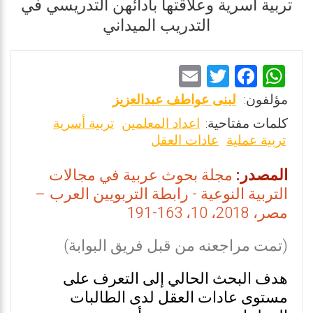
تربية أسرية وعلاقتها بادائهن التدريسي في
التدريب الميداني
E
T
F
W
m
wi
a
h
مؤلفون:
لبنى عواطف عبدالعزيز
ai
tt
ce
at
كلمات مفتاحية:
اعداد المعلمين
تربية أسرية
l
er
b
s
تربية عملية
عادات العقل
o
A
المصدر:
مجلة بحوث عربية في مجالات
o
p
التربية النوعية - رابطة التربويين العرب –
k
p
مصر، 2018، 10، 163-191
(تمت مراجعنه من قبل فريق البوابة)
هدف البحث الحالي إلى التعرف على
مستوى عادات العقل لدى الطالبات