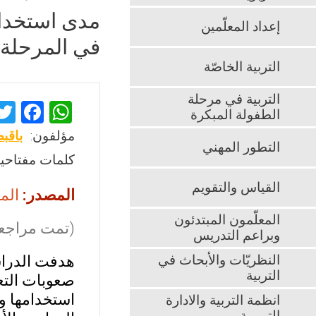
مدى استخدام
إعداد المعلّمين
في المرحلة 
التربية الخاصّة
التربية في مرحلة
F
W
الطفولة المبكرة
a
h
مؤلفون:
باقب
التطور المهني
ce
at
كلمات مفتاحية
b
s
القياس والتقويم
المصدر:
المج
o
A
o
p
المعلّمون المبتدئون
(تمت مراجعت
وبراعم التدريس
k
p
النظريّات والأبحاث في
هدفت الدراس
التربية
صعوبات التع
استخدامها و
انظمة التربية والادارة