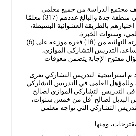
لف مجتمع الدراسة من جميع معلمي
ومعلمات برامج صعوبات التعلم بالمدارس الحكومية الابتدائية في منطقة جدة والبالغ عددهم (317) معلمًا
) من مجتمع الدراسة تم اختيارهم بالطريقة العشوائية البسيطة،
لمي، وسنوات الخبرة.
وأما أداة القياس فكانت استبيان من إعداد الباحثة تكون في صورته النهائية من (18) فقرة موزعة على (6)
اعد، التدريس التشاركي الموازي،
ال مفتوح الإجابة يتضمن معوقات
دام استراتيجية التدريس التشاركي تعزى
ث، وللمؤهل العلمي في التدريس التشاركي
 في التدريس التشاركي الموازي لصالح
 البديل لصالح أقل من خمس سنوات،
تدريس التشاركي التي تواجه معلمي
قترحات، ومنها: