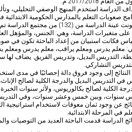
لعام 2017/2018 م.
اف الدراسة استخدم المنهج الوصفي التحليلي، وتأ
ومعلمة. وتكونت عينة الدراسة من (132
 على متغيرات الدراسة، وهي: الجنس، والمؤهل الع
: معلم يدرس ومعلم يراقب، معلم يدرس ومعلم يس
ة، التدريس البديل، وتدريس الفريق. يضاف لها سؤ
لتدريس التشاركي.
لنتائج إلى وجود فروق دالة إحصائيًا في مدى استخ
س في التدريس البديل والدرجة الكلية لصالح الإنا
درجة الكلية لصالح بكالوريوس، ولأثر سنوات الخبرة
 سنوات، وبين خمس وعشر سنوات، وفي التدريس
ئج عن وجود ثمان معوقات لاستخدام استراتيجية ال
م في المرحلة الابتدائية.
ئج الدراسة قدمت الباحثة العديد من التوصيات والم