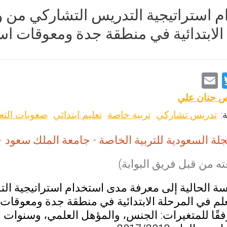
 استراتيجية التدريس التشاركي من 
الابتدائية في منطقة جدة ومعوقات اس
E
T
m
wi
ص حنان علي
ai
tt
:
تدريس تشاركي
تربية خاصة
تعليم ابتدائي
صعوبات التع
l
er
لة السعودية للتربية الخاصة - جامعة الملك سعود – السعودية، 18
ه من قبل فريق البوابة)
ة الحالية إلى معرفة مدى استخدام استراتيجية ا
لم في المرحلة الابتدائية في منطقة جدة ومعوقا
فقًا للمتغيرات: الجنس، والمؤهل العلمي، وسنوات