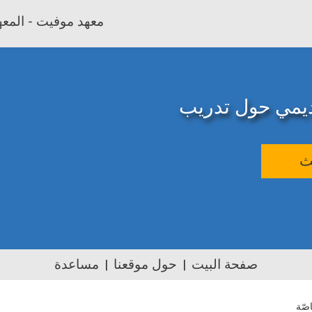
معهد موفيت - المعهد
اديمي حول تدريب
ث
صفحة البيت
حول موقعنا
مساعدة
اصّة