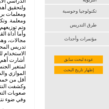
التربوية
الدراسي الأول من ا
ولتحقيق أهد
تكنولوجيا وحوسبة
طرق التدريس
وتم توزيعهم
مؤتمرات وأحداث
مجالات، وهي
تدريس المحط
الاستخدام ل
أشارت أهم ا
عودة لبحث سابق
لمتغير الجن
إظهار تاريخ البحث
الموازي وال
أقل من خمس
وكشفت النتا
صعوبات التعل
وفي ضوء نتا