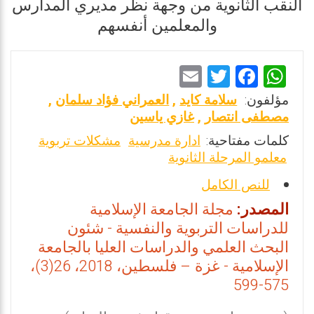
النقب الثانوية من وجهة نظر مديري المدارس
والمعلمين أنفسهم
E
T
F
W
m
wi
a
h
مؤلفون:
سلامة كايد
,
العمراني فؤاد سلمان
,
ai
tt
ce
at
مصطفى انتصار
,
غازي ياسين
l
er
b
s
كلمات مفتاحية:
ادارة مدرسية
مشكلات تربوية
معلمو المرحلة الثانوية
o
A
o
p
للنص الكامل
k
p
المصدر:
مجلة الجامعة الإسلامية
للدراسات التربوية والنفسية - شئون
البحث العلمي والدراسات العليا بالجامعة
الإسلامية - غزة – فلسطين، 2018، 26(3)،
575-599