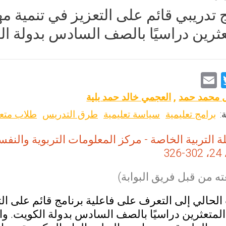
ج تدريبي قائم على التعزيز في تنمية
عثرين دراسيًا بالصف السادس بدولة ا
E
T
m
wi
ل محمد حمد
,
العجمي خالد حمد بلية
ai
tt
:
برامج تعليمية
سياسة تعليمية
طرق التدريس
طلاب متعث
l
er
 التربية الخاصة - مركز المعلومات التربوية والنفسية
ه من قبل فريق البوابة)
لحالي إلى التعرف على فاعلية برنامج قائم على ال
المتعثرين دراسيًا بالصف السادس بدولة الكويت.