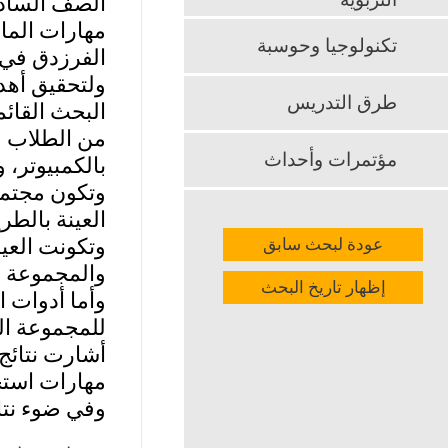
التربوية
الصف السادس
تكنولوجيا وحوسبة
الفرزدق في م
ولتحقيق أهد
طرق التدريس
البحث القائ
من الطلاب م
مؤتمرات وأحداث
بالكمبيوتر، و
وتكون مجتمع
العينة بالط
عودة لبحث سابق
والمجموعة الضابطة (27)، وقام معل
إظهار تاريخ البحث
وأما أدوات ا
للمجموعة ال
أشارت نتائج
مهارات استخ
وفي ضوء نتائ