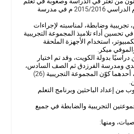
نون من تعثر في الدراسة وصعوبة في تعلم
مهارات المادة العلمية، وطبق البحث في الفصل الثاني من العام الدراسي 2015/2016 م في مدرسة
 تجريبية وضابطة، لمناسبته لإجراءات
 تحسين أداء تلاميذ المجموعة التجريبية
بيوتر، استخدام الأجهزة الملحقة
والموفي ميكر.
اسيًا بدولة الكويت، وقد تم اختيار
أحمدي ومدرسة الفرزدق ثم الصف السادس،
وتكونت العينة من (53) تلميذًا تم توزيعهم على فصلين متكافئين، أحدهما كوّن المجموعة التجريبية (26)
 من إعداد الباحثين وبرنامج التعلم
موعتين التجريبية والضابطة في جميع
صيات، ومنها: