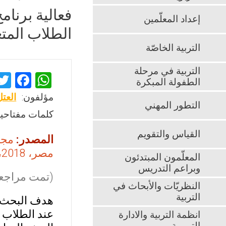
فعالية برنام
إعداد المعلّمين
الطلاب المت
التربية الخاصّة
التربية في مرحلة
F
W
الطفولة المبكرة
a
h
مؤلفون:
العت
التطور المهني
ce
at
كلمات مفتاحية
b
s
القياس والتقويم
المصدر:
مجلة
o
A
مصر، 2018، 24، 302-326
o
p
المعلّمون المبتدئون
وبراعم التدريس
k
p
(تمت مراجعت
النظريّات والأبحاث في
التربية
هدف البحث ا
عند الطلاب 
انظمة التربية والادارة