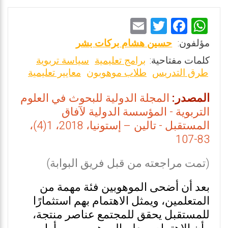
E
T
F
W
m
wi
a
h
مؤلفون:
حسين هشام بركات بشر
ai
tt
ce
at
كلمات مفتاحية:
برامج تعليمية
سياسة تربوية
l
er
b
s
طرق التدريس
طلاب موهوبون
معايير تعليمية
o
A
المصدر:
المجلة الدولية للبحوث في العلوم
o
p
التربوية - المؤسسة الدولية لآفاق
k
p
المستقبل - تالين – إستونيا، 2018، 1(4)،
83-107
(تمت مراجعته من قبل فريق البوابة)
بعد أن أضحى الموهوبين فئة مهمة من
المتعلمين، ويمثل الاهتمام بهم استثمارًا
للمستقبل يحقق للمجتمع عناصر منتجة،