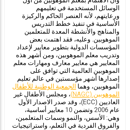
وأن الاهتمام بمعلم الموهوبين من أول
الوسائل المستخدمة في تعليمهم
ورعايتهم، لأنه العنصر الحاكم والركيزة
الأساسية في تنفيذ خطط التدريس
والمناهج والأنشطة المعدة للمتعلمين
الموهوبين. وعليه، فقد اهتمت بعض
المؤسسات الدولية بتطوير معايير لإعداد
وتدريب معلم الموهوبين، ومن أشهر هذه
المعايير هي معايير معارف ومهارات معلم
الموهوبين العالمية التي توافق على
إصدارها أشهر مؤسستين في عالم تعليم
الموهوبين، وهما
الجمعية الوطنية للأطفال
الموهوبين (NAGC)
، ومجلس الأطفال غير
العاديين (ECC)، وقد صدر الاصدار الأول
عام 2006 وتضمن 10 معايير أساسية،
وهي: الأسس، والنمو وسمات المتعلمين،
والفروق الفردية في التعلم، واستراتيجيات