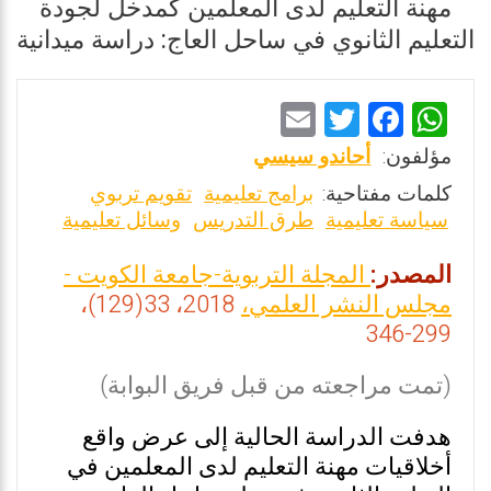
مهنة التعليم لدى المعلمين كمدخل لجودة
التعليم الثانوي في ساحل العاج: دراسة ميدانية
E
T
F
W
m
wi
a
h
مؤلفون:
أحاندو سيسي
ai
tt
ce
at
كلمات مفتاحية:
برامج تعليمية
تقويم تربوي
l
er
b
s
سياسة تعليمية
طرق التدريس
وسائل تعليمية
o
A
المصدر:
المجلة التربوية-جامعة الكويت -
o
p
مجلس النشر العلمي،
2018، 33(129)،
k
p
299-346
(تمت مراجعته من قبل فريق البوابة)
هدفت الدراسة الحالية إلى عرض واقع
أخلاقيات مهنة التعليم لدى المعلمين في