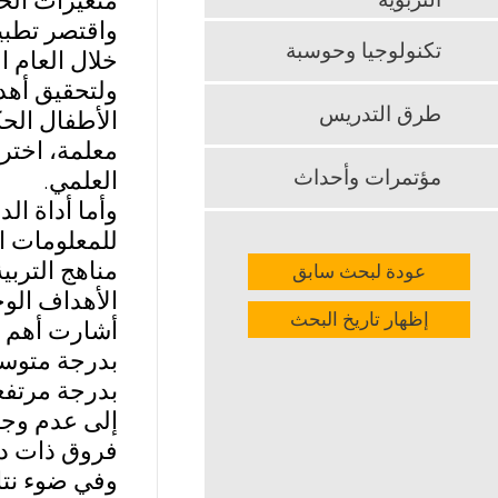
متغيرات الخ
التربوية
واقتصر تطبيق
تكنولوجيا وحوسبة
خلال العام الدرا
ولتحقيق أهد
طرق التدريس
معلمة، اختر
مؤتمرات وأحداث
العلمي.
وأما أداة ال
عودة لبحث سابق
الأهداف الو
إظهار تاريخ البحث
أشارت أهم نت
بدرجة متوسط
بدرجة مرتفعة
إلى عدم وجو
فروق ذات دل
وفي ضوء نتائ