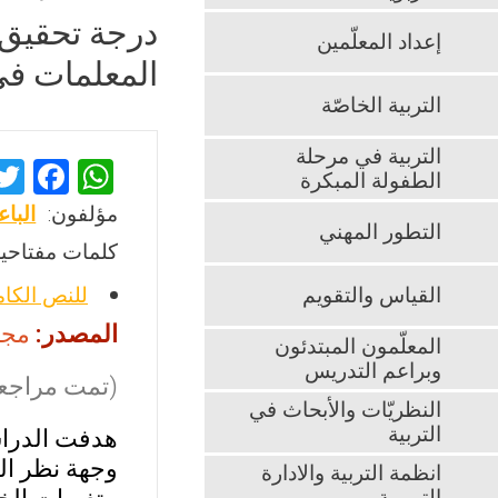
درجة تحقيق 
إعداد المعلّمين
المعلمات في
التربية الخاصّة
التربية في مرحلة
F
W
الطفولة المبكرة
a
h
مؤلفون:
البا
التطور المهني
ce
at
كلمات مفتاحية
b
s
القياس والتقويم
للنص الكا
o
A
المصدر:
مجلة
o
p
المعلّمون المبتدئون
وبراعم التدريس
k
p
(تمت مراجعت
النظريّات والأبحاث في
التربية
هدفت الدراس
وجهة نظر ال
انظمة التربية والادارة