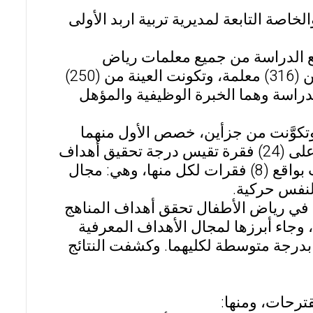
صة التابعة لمديرية تربية اربد الأولى
ع الدراسة من جميع معلمات رياض
الأطفال الحكومية والخاصة في منطقة إربد الأولى والبالغ عددهن (316) معلمة، وتكونت العينة من (250)
راسة وهما الخبرة الوظيفية والمؤهل
 وتكوَّنت من جزأين، خصص الأول منهما
للمعلومات الشخصية لأفراد عينة الدراسة، وأما الثاني فاشتمل على (24) فقرة تقيس درجة تحقيق أهداف
مناهج التربية الإسلامية في رياض الأطفال، وتضمَّن ثلاث مجالات بواقع (8) فقرات لكل منها، وهي: مجال
لنفس حركية.
ية في رياض الأطفال تحقق أهداف المناهج
جاء أبرزها لمجال الأهداف المعرفية
 بدرجة متوسطة لكليهما. وكشفت النتائج
ترحات، ومنها: