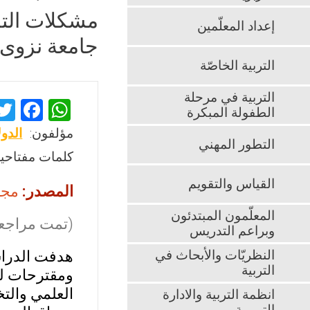
مشكلات التر
إعداد المعلّمين
جامعة نزوى
التربية الخاصّة
التربية في مرحلة
F
W
الطفولة المبكرة
a
h
مؤلفون:
الدو
التطور المهني
ce
at
كلمات مفتاحية
b
s
القياس والتقويم
المصدر:
مجلة
o
A
o
p
المعلّمون المبتدئون
(تمت مراجعت
وبراعم التدريس
k
p
النظريّات والأبحاث في
هدفت الدراسة
التربية
ومقترحات لح
العلمي والت
انظمة التربية والادارة