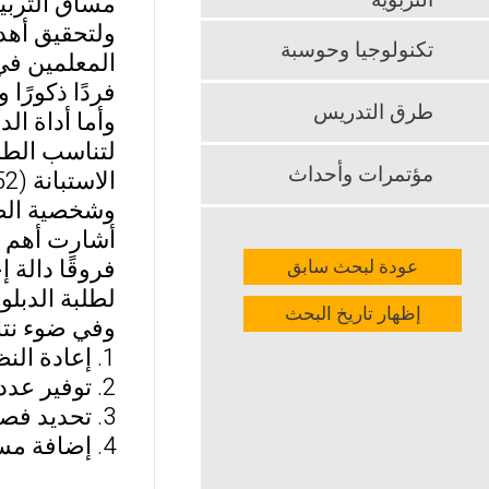
التربوية
مساق التربية ا
ولتحقيق أهد
تكنولوجيا وحوسبة
فردًا ذكورًا وإناثًا. وبلغ حجم ال
طرق التدريس
لتناسب الطل
مؤتمرات وأحداث
وشخصية الطا
أشارت أهم ن
فروقًا دالة
عودة لبحث سابق
لطلبة الدبلو
إظهار تاريخ البحث
وفي ضوء نتائ
1. إعادة النظر بالمساقات الخاصة ببرنامج التأهيل التربوي.
2. توفير عدد كاف من هيئة التدريس ذوي التخصص للإشراف على التربية العملية.
3. تحديد فصل كامل للتربية العملية بالمدارس وعدم اختصاره بيومين اسبوعيًا.
4. إضافة مساق تربية عملية 1 كمطلب لمساق تربية عملية 2.