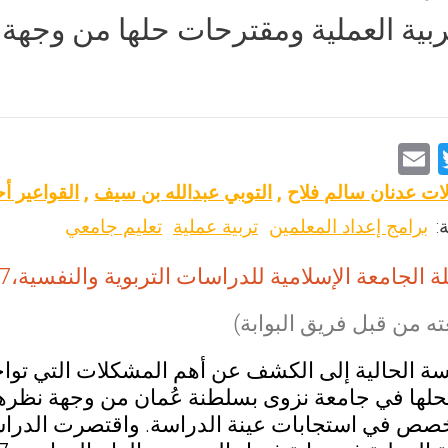
بية العملية ومقترحات حلها من وجهة 
E
T
m
wi
لات عدنان سالم فلاح
,
التوبي عبدالله بن سيف
,
القواعير أ
ai
tt
:
برامج إعداد المعلمين
تربية عملية
تعليم جامعي
l
er
 الجامعة الإسلامية للدراسات التربوية والنفسية،2019،27(4)،932-949
ه من قبل فريق البوابة)
 الحالية إلى الكشف عن أهم المشكلات التي تواجه ا
لها في جامعة نزوى بسلطنة عُمان من وجهة نظره
خصص في استجابات عينة الدراسة. واقتصرت الدراس