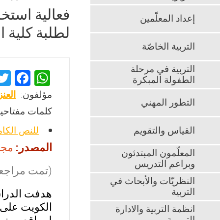
فعالية استخ
إعداد المعلّمين
لطلبة كلية ا
التربية الخاصّة
التربية في مرحلة
F
W
الطفولة المبكرة
a
h
مؤلفون:
العن
التطور المهني
ce
at
كلمات مفتاحية
b
s
القياس والتقويم
للنص الكا
o
A
المصدر:
مجلة ا
o
p
المعلّمون المبتدئون
وبراعم التدريس
k
p
(تمت مراجعت
النظريّات والأبحاث في
التربية
هدفت الدراسة
الكويت على 
انظمة التربية والادارة