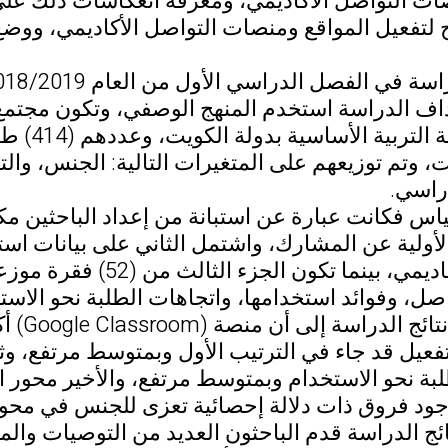
ات التواصل الأكاديمي، ومعرفة انعكاسات ذلك على
لتفعيل المواقع ومنصات التواصل الأكاديمي، ووضع
في الفصل الدراسي الأول من العام 2018/2019 م.
اف الدراسة استخدم المنهج الوصفي، وتكون مجتمع 
من طلبة 
ت، وتم توزيعهم على المتغيرات التالية: الجنس، وا
راسي.
قياس فكانت عبارة عن استبانة من إعداد الباحثين مك
أولية عن المشارك، واشتمل الثاني على بيانات است
التواصل الأكاديمي، بين
صل، وفوائد استخدامها، واتجاهات الطلبة نحو الاست
أشارت 
فعيل قد جاء في الترتيب الأول وبمتوسط مرتفع، وث
لبة نحو الاستخدام وبمتوسط مرتفع، والأخير مح
وجود فروق ذات دلالة إحصائية تعزى للجنس في محوري
ج الدراسة قدم الباحثون العديد من التوصيات والم