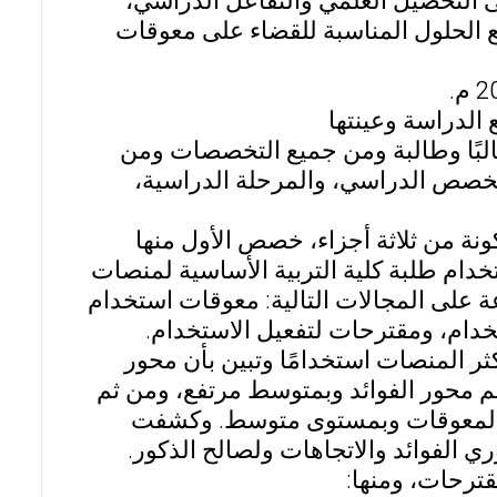
 التحصيل العلمي والتفاعل الدراسي،
 الحلول المناسبة للقضاء على معوقات
الدراسة وعينتها
كلية التربية الأساسية بدولة الكويت، وعددهم (414) طالبًا وطالبة ومن جميع التخصصات ومن
لتخصص الدراسي، والمرحلة الدراسية،
ونة من ثلاثة أجزاء، خصص الأول منها
خدام طلبة كلية التربية الأساسية لمنصات
ما تكون الجزء الثالث من (52) فقرة موزعة على المجالات التالية: معوقات استخدام
خدام، ومقترحات لتفعيل الاستخدام.
أهم نتائج الدراسة إلى أن منصة (Google Classroom) أكثر المنصات استخدامًا وتبين بأن محور
م محور الفوائد وبمتوسط مرتفع، ومن ثم
ور المعوقات وبمستوى متوسط. وكشفت
 الفوائد والاتجاهات ولصالح الذكور.
قترحات، ومنها: