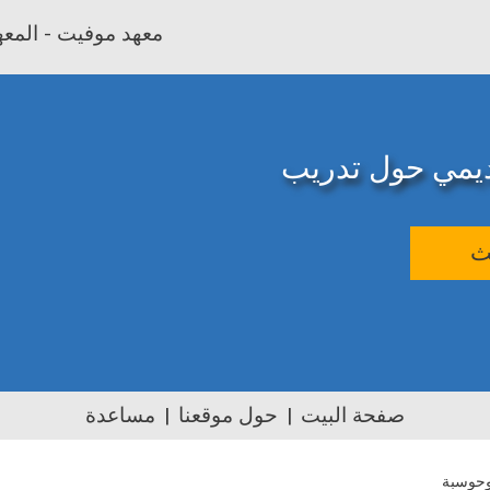
معهد موفيت - المعهد
اديمي حول تدريب
ث
صفحة البيت
حول موقعنا
مساعدة
وحوسبة