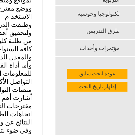
لمواقع ومنص
التربوية
ووضع مقترح 
تكنولوجيا وحوسبة
الاستخدام.
وطبقت الدراسة 
طرق التدريس
ولتحقيق أهد
مؤتمرات وأحداث
كافة السنوا
والمعدل الد
وأما أداة ال
للمعلومات ال
عودة لبحث سابق
إظهار تاريخ البحث
منصات التوا
مقترحات الت
اتجاهات الط
النتائج عن 
وفي ضوء نتائ