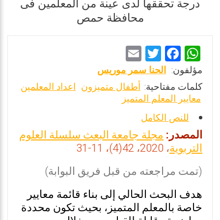
درجة تحققها لدى عينة من المعلمين فى
محافظة حمص
E
T
F
W
m
wi
a
h
مؤلفون:
الحنا سمر موريس
ai
tt
ce
at
كلمات مفتاحية:
أطفال متميزون
اعداد المعلمين
l
er
b
s
معايير المعلم المتميز
o
A
للنص الكامل
o
p
المصدر:
مجلة جامعة البعث سلسلة العلوم
k
p
التربوية
، 2020، 42(4)، 11-31
(تمت مراجعته من قبل فريق البوابة)
هدف البحث الحالي إلى بناء قائمة معايير
خاصة بالمعلم المتميز، بحيث تكون محددة