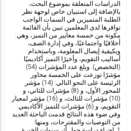
الدراسات المتعلقة بموضوع البحث،
بالإضافة إلى استبيان خاص لوجهة نظر
الطلبة المتميزين في السمات الواجب
توافرها لدى المعلمين تبين بأن القائمة
مكونة من خمسة معايير من التميز، وهي:
أخلاقيًا واجتماعيًا، وفي إدارة الصف،
وبكيفية إيصال المعلومة، وباستخدام
أساليب التقويم، وأخيرًا التميز أكاديميًا
(التخصص). وبلغ عدد المؤشرات (54)
مؤشرًا توزعت على الخمسة محاور
الرئيسة على النحو التالي: (14) مؤشر
للمحور الأول، و (8) مؤشرات للثاني، و
(10) مؤشرات للثالث، و (16) مؤشر لمعيار
التقويم، و (6) مؤشرات للتميز الأكاديمي.
وفي ضوء هذه النتائج قدمت الباحثة العديد
من التوصيات والمقترحات، ومنها:
1. إجراء دراسة حول أثر سنوات الخبرة