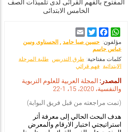
المفتوح بالفهم القرائى لدى تلميذات الصف
الخامس الابتدائى
E
T
F
W
m
wi
a
h
مؤلفون:
حسين صبا حامد
,
الحسناوى وسن
ai
tt
ce
at
عباس جاسم
l
er
b
s
كلمات مفتاحية:
طرق التدريس
طلبة المرحلة
الابتدائية
فهم قرائي
o
A
o
p
المصدر:
المجلة العربية للعلوم التربوية
k
p
والنفسية، 2020، 15، 1-22
(تمت مراجعته من قبل فريق البوابة)
هدف البحث الحالي إلى معرفة أثر
استراتيجتي اختبار الارقام والمعرض