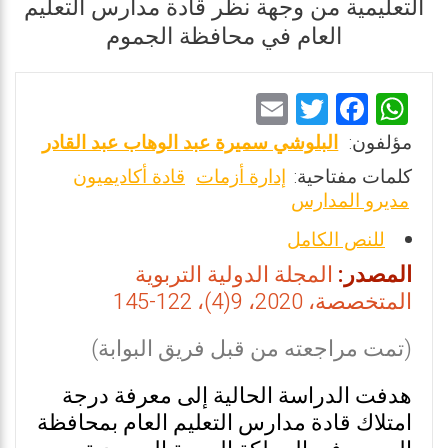
التعليمية من وجهة نظر قادة مدارس التعليم
العام في محافظة الجموم
E
T
F
W
m
wi
a
h
مؤلفون:
البلوشي سميرة عبد الوهاب عبد القادر
ai
tt
ce
at
كلمات مفتاحية:
إدارة أزمات
قادة أكاديميون
l
er
b
s
مديرو المدارس
o
A
للنص الكامل
o
p
المصدر:
المجلة الدولية التربوية
k
p
المتخصصة، 2020، 9(4)، 122-145
(تمت مراجعته من قبل فريق البوابة)
هدفت الدراسة الحالية إلى معرفة درجة
امتلاك قادة مدارس التعليم العام بمحافظة