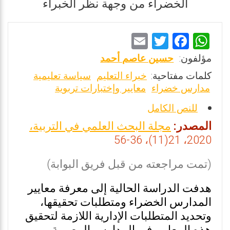
الخضراء من وجهة نظر الخبراء
E
T
F
W
m
wi
a
h
مؤلفون:
حسين عاصم أحمد
ai
tt
ce
at
كلمات مفتاحية:
خبراء التعليم
سياسة تعليمية
l
er
b
s
مدارس خضراء
معايير وإختبارات تربوية
o
A
للنص الكامل
o
p
المصدر:
مجلة البحث العلمي في التربية،
k
p
2020، 21(11)، 36-56
(تمت مراجعته من قبل فريق البوابة)
هدفت الدراسة الحالية إلى معرفة معايير
المدارس الخضراء ومتطلبات تحقيقها،
وتحديد المتطلبات الإدارية اللازمة لتحقيق