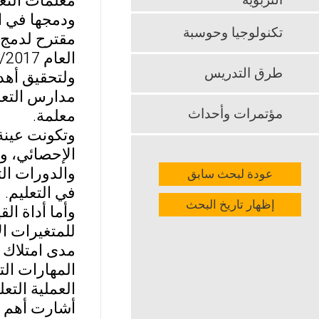
معلمات التعل
التربوية
ودمجها في ال
تكنولوجيا وحوسبة
مقترح لدمج 
العام 2016/2017 م.
طرق التدريس
ولتحقيق أهد
مؤتمرات وأحداث
معلمة.
الإحصائي، و
والدورات الت
عودة لبحث سابق
في التعليم.
إظهار تاريخ البحث
وأما أداة ا
مدى امتلاك م
المهارات الت
العملية التع
أشارت أهم نت